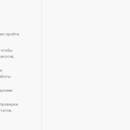
имо пройти
 чтобы
асосов,
ые
работы
дскими
 проверки
татов.
Ь