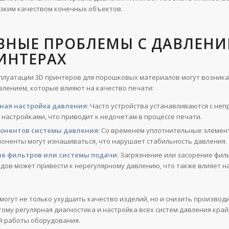
изким качеством конечных объектов.
ВНЫЕ ПРОБЛЕМЫ С ДАВЛЕНИ
ИНТЕРАХ
сплуатации 3D принтеров для порошковых материалов могут возник
влением, которые влияют на качество печати:
ная настройка давления:
Часто устройства устанавливаются с не
 настройками, что приводит к недочетам в процессе печати.
понентов системы давления:
Со временем уплотнительные элемент
поненты могут изнашиваться, что нарушает стабильность давления.
ие фильтров или системы подачи:
Загрязнение или засорение фил
дов может привести к нерегулярному давлению, что также влияет н
могут не только ухудшить качество изделий, но и снизить производ
тому регулярная диагностика и настройка всех систем давления кра
й работы оборудования.