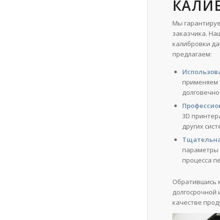
КАЛИ
Мы гарантируе
заказчика. На
калибровки да
предлагаем:
Использов
применяем 
долговечно
Профессио
3D принтер
других сист
Тщательна
параметры 
процесса п
Обратившись к
долгосрочной 
качестве прод