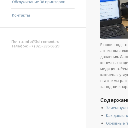
Обслуживание 3d принтеров
Контакты
Почта:
info@3d-remont.ru
В производств
Телефон:
+7 (925) 336 68 29
аспектом явля
давления. Даж
конечных изде
медицина. Рем
ключевая услу
статье мы рас
заводские пар
Содержан
Зачем нужн
Как давлен
Основные п