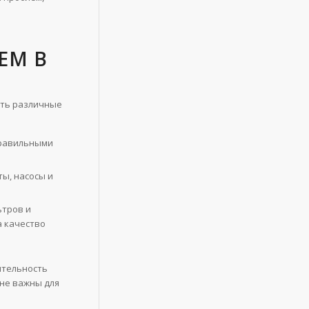
ЕМ В
ать различные
правильными
ы, насосы и
ьтров и
а качество
ительность
йне важны для