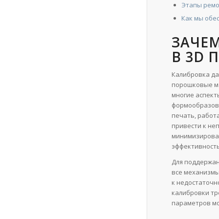
Этапы ремо
Как мы обе
ЗАЧЕ
В 3D 
Калибровка да
порошковые ма
многие аспект
формообразова
печать, работа
привести к не
минимизироват
эффективность
Для поддержан
все механизмы
к недостаточн
калибровки тр
параметров мо