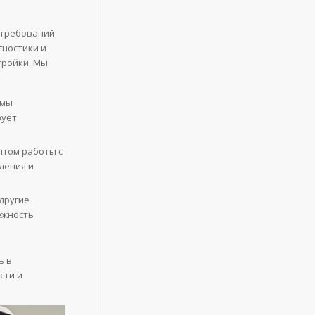
и требований
гностики и
тройки. Мы
 мы
рует
том работы с
ления и
другие
ежность
ь в
сти и