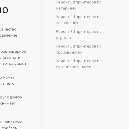
Ремонт 3d принтеров по
ВО
материалу
Ремонт 3d принтеров по
назначению
качество,
Ремонт 3d принтеров по
 давление
отрасли
Ремонт 3d принтеров по
ь равномерное
производству
апа печати.
Ремонт 3d принтеров по
 что нарушает
функциональности
то может
талей с
руг с другом.
 снижает
ый напрямую
 проблем,