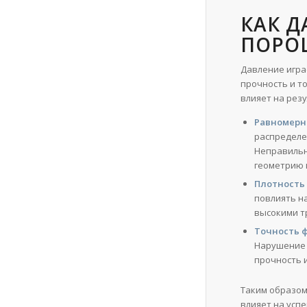
КАК Д
ПОРО
Давление игра
прочность и т
влияет на резу
Равномерно
распределен
Неправильн
геометрию 
Плотность
повлиять на
высокими т
Точность 
Нарушение 
прочность 
Таким образом
влияет на усп