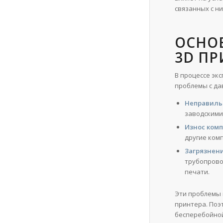
связанных с н
ОСНО
3D ПР
В процессе эк
проблемы с да
Неправиль
заводскими
Износ ком
другие ком
Загрязнен
трубопрово
печати.
Эти проблемы 
принтера. Поэ
бесперебойно