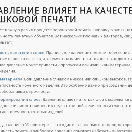
АВЛЕНИЕ ВЛИЯЕТ НА КАЧЕСТ
ШКОВОЙ ПЕЧАТИ
ет важную роль в процессе порошковой печати, напрямую влияя на 
очность печатных объектов. Вот несколько ключевых факторов, как
льтат:
сть нанесения слоев:
Правильное давление помогает обеспечит
ие порошка по слою, что влияет на качество и точность каждого эт
ое давление может привести к пропускам или излишкам материала,
изделия.
 материала:
Если давление слишком низкое или слишком высокое, э
 плотность конечного изделия. Это особенно важно при создании де
ребованиями к прочности.
формирования слоев:
Давление влияет на то, как слои сплавляются д
давления может привести к недостаточной сплоченности слоев, что
и долговечность готовых изделий.
, давление в 3D принтере — это один из ключевых факторов, котор
ешность печати. Калибровка давления помогает избежать множества