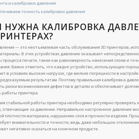
нта и калибровки давления
спечиваем точность калибровки давления
М НУЖНА КАЛИБРОВКА ДАВЛ
ПРИНТЕРАХ?
вления — это неотъемлемая часть обслуживания 3D принтеров, ис
териалы. В этих устройствах давление оказывает непосредственно
ы процесса печати, такие как равномерность нанесения слоев и точ
ния. Важно отметить, что каждое устройство, использующее поро
ет в условиях высоких нагрузок, где мелкие погрешности в настройк
предсказуемым результатам. Поэтому правильная калибровка давле
ь риски возникновения дефектов в деталях и обеспечивает долгов
 работы принтера.
ия стабильной работы принтера необходимо регулярно проверять 
, отвечающие за давление. Неправильно настроенное давление мо
ой плотности материала, нарушению слоя и прочности изделия. Проц
ебует внимательности и точности, ведь даже небольшое отклонение
жет негативно сказаться на конечном продукте.