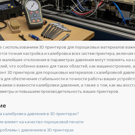
е с использованием 3D принтеров для порошковых материалов ва
ется точная настройка и калибровка всех систем принтера, включая 
е малейшие отклонения в параметрах давления могут повлиять на к
лий, что особенно важно для таких областей, как машиностроение, 
онт 3D принтеров для порошковых материалов с калибровкой давле
га для обеспечения стабильности и точности работы ваших устройств
скажем о важности калибровки давления, а также о том, как мы восс
аметры и повышаем производительность ваших принтеров.
ие
а калибровка давления в 3D принтерах?
ие влияет на качество порошковой печати
роблемы с давлением в 3D принтерах