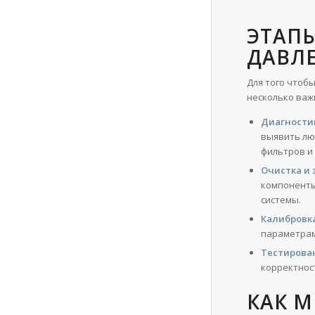
ЭТАП
ДАВЛ
Для того чтоб
несколько важ
Диагности
выявить лю
фильтров и
Очистка и 
компоненты
системы.
Калибровк
параметрам
Тестирова
корректнос
КАК 