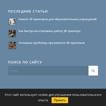
ПОСЛЕДНИЕ СТАТЬИ
Ремонт 3D принтеров для образовательных учреждений
Как быстро восстановить работу 3D принтера
Основные проблемы при ремонте 3D принтеров
ПОИСК ПО САЙТУ
Этот сайт использует cookie для улучшения пользовательского
опыта.
Принять
© Копирайт -
Ремонт 3d принтеров
-
Enfold Theme by Kriesi