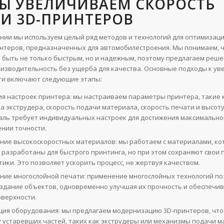
МЫ УВЕЛИЧИВАЕМ СКОРОСТЬ
И 3D-ПРИНТЕРОВ
нии мы используем целый ряд методов и технологий для оптимизаци
нтеров, предназначенных для автомобилестроения. Мы понимаем, ч
 быть не только быстрым, но и надежным, поэтому предлагаем реше
зводительность без ущерба для качества. Основные подходы к у
ти включают следующие этапы:
я настроек принтера: мы настраиваем параметры принтера, такие 
 экструдера, скорость подачи материала, скорость печати и высоту
аль требует индивидуальных настроек для достижения максимально
ении точности.
ние высокоскоростных материалов: мы работаем с материалами, к
 разработаны для быстрого принтинга, но при этом сохраняют свои
ики. Это позволяет ускорить процесс, не жертвуя качеством.
ние многослойной печати: применение многослойных технологий по
оздание объектов, одновременно улучшая их прочность и обеспечи
оверхности.
ия оборудования: мы предлагаем модернизацию 3D-принтеров, что
у устаревших частей, таких как экструдеры или механизмы подачи м