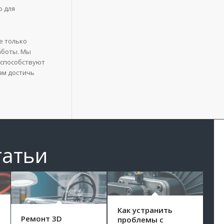
о для
е только
аботы. Мы
 способствуют
ам достичь
татьи
Как устранить
Ремонт 3D
проблемы с