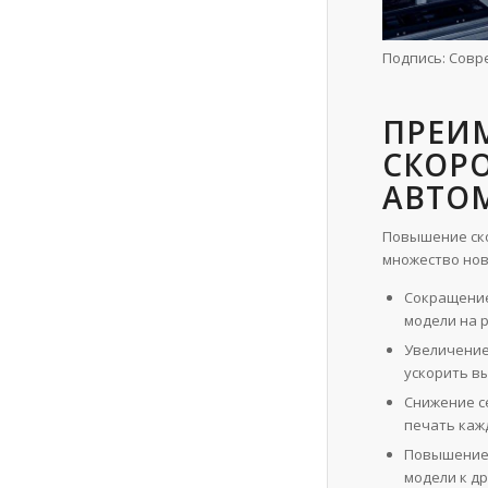
Подпись: Совр
ПРЕИ
СКОРО
АВТО
Повышение ско
множество нов
Сокращение
модели на 
Увеличение
ускорить в
Снижение с
печать каж
Повышение 
модели к д