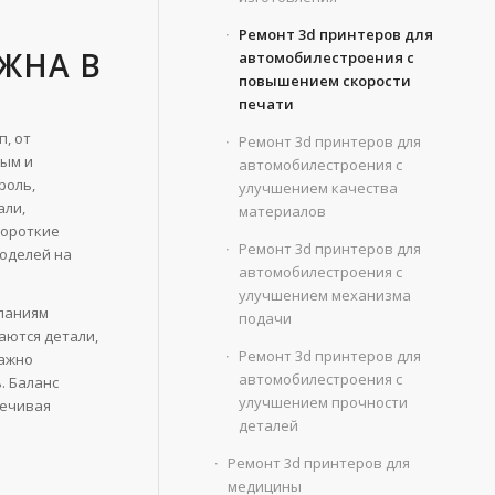
Ремонт 3d принтеров для
ЖНА В
автомобилестроения с
повышением скорости
печати
, от
Ремонт 3d принтеров для
рым и
автомобилестроения с
роль,
улучшением качества
али,
материалов
короткие
Ремонт 3d принтеров для
моделей на
автомобилестроения с
улучшением механизма
мпаниям
подачи
аются детали,
Ремонт 3d принтеров для
важно
автомобилестроения с
. Баланс
улучшением прочности
печивая
деталей
Ремонт 3d принтеров для
медицины