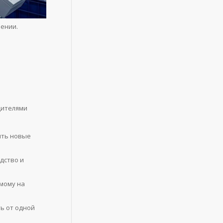
ении.
дителями
ить новые
дство и
мому на
ь от одной