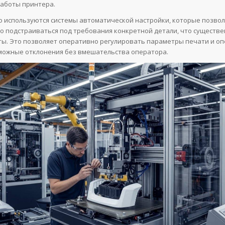
аботы принтера.
 используются системы автоматической настройки, которые позво
о подстраиваться под требования конкретной детали, что существ
ты. Это позволяет оперативно регулировать параметры печати и о
можные отклонения без вмешательства оператора.