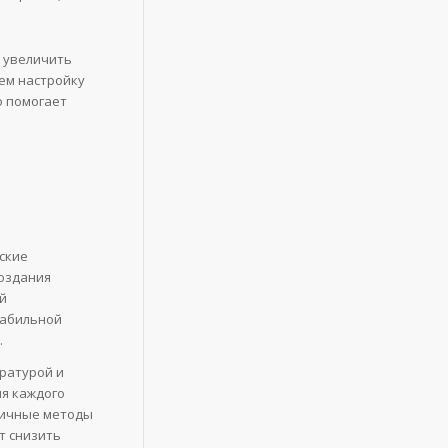
о увеличить
аем настройку
о помогает
ские
создания
ой
табильной
.
ратурой и
ия каждого
личные методы
т снизить