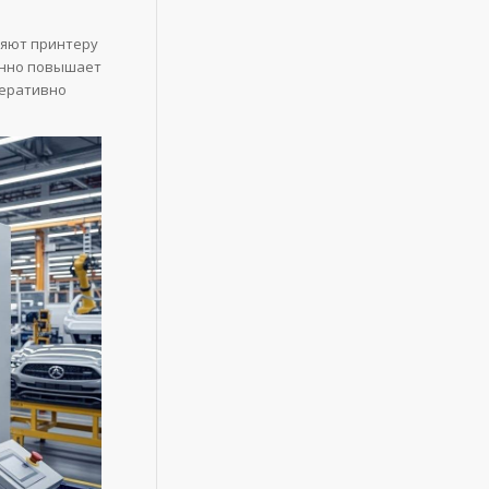
ляют принтеру
енно повышает
перативно