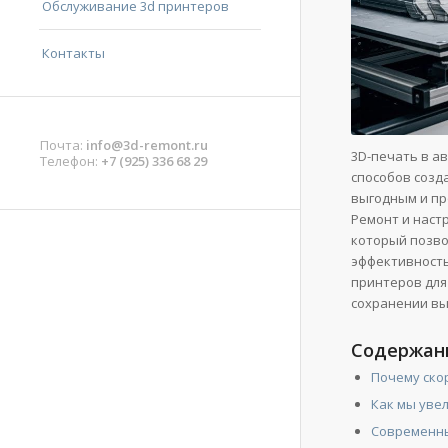
Обслуживание 3d принтеров
Контакты
Почта:
info@3d-remont.ru
3D-печать в а
Телефон:
+7 (925) 336 68 29
способов созд
выгодным и пр
Ремонт и наст
который позво
эффективность
принтеров для
сохранении вы
Содержан
Почему ско
Как мы уве
Современны