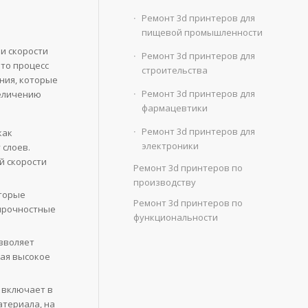
Ремонт 3d принтеров для
пищевой промышленности
и скорости
Ремонт 3d принтеров для
то процесс
строительства
ния, которые
Ремонт 3d принтеров для
величению
фармацевтики
Ремонт 3d принтеров для
как
электроники
 слоев.
й скорости
Ремонт 3d принтеров по
производству
оторые
Ремонт 3d принтеров по
 прочностные
функциональности
зволяет
вая высокое
 включает в
атериала, на