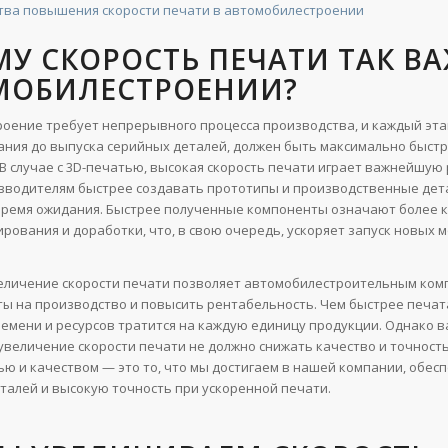
ва повышения скорости печати в автомобилестроении
У СКОРОСТЬ ПЕЧАТИ ТАК ВА
МОБИЛЕСТРОЕНИИ?
оение требует непрерывного процесса производства, и каждый этап
ния до выпуска серийных деталей, должен быть максимально быст
В случае с 3D-печатью, высокая скорость печати играет важнейшую 
зводителям быстрее создавать прототипы и производственные дет
ремя ожидания. Быстрее полученные компоненты означают более 
ирования и доработки, что, в свою очередь, ускоряет запуск новых 
величение скорости печати позволяет автомобилестроительным ко
ты на производство и повысить рентабельность. Чем быстрее печат
емени и ресурсов тратится на каждую единицу продукции. Однако 
 увеличение скорости печати не должно снижать качество и точность
ью и качеством — это то, что мы достигаем в нашей компании, обес
талей и высокую точность при ускоренной печати.