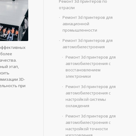
Ремонт 3d принтеров по
отрасли
Ремонт 3d принтеров для
авиационной
промышленности
Ремонт 3d принтеров для
автомобилестроения
 эффективных
 более
Ремонт 3d принтеров для
ачества.
автомобилестроения с
ный этап,
восстановлением
ысить
электроники
имизации 3D-
ельность при
Ремонт 3d принтеров для
автомобилестроения с
настройкой системы
охлаждения
Ремонт 3d принтеров для
автомобилестроения с
настройкой точности
изготовления