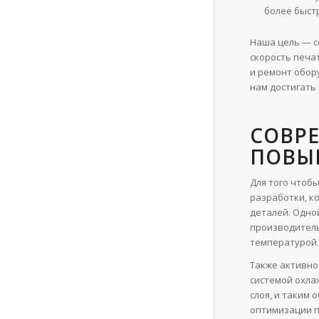
более быст
Наша цель — с
скорость печа
и ремонт обор
нам достигать
СОВР
ПОВЫ
Для того чтоб
разработки, к
деталей. Одно
производитель
температурой.
Также активно
системой охла
слоя, и таким
оптимизации п