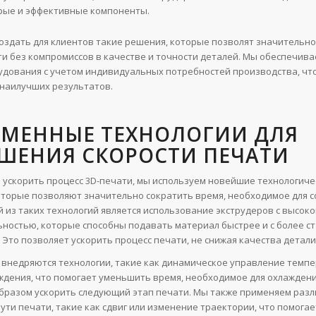
рые и эффективные компоненты.
оздать для клиентов такие решения, которые позволят значительн
ти без компромиссов в качестве и точности деталей. Мы обеспечив
удования с учетом индивидуальных потребностей производства, чт
 наилучших результатов.
ЕМЕННЫЕ ТЕХНОЛОГИИ ДЛЯ
ШЕНИЯ СКОРОСТИ ПЕЧАТИ
ы ускорить процесс 3D-печати, мы используем новейшие технологиче
оторые позволяют значительно сократить время, необходимое для 
й из таких технологий является использование экструдеров с высок
ностью, которые способны подавать материал быстрее и с более с
 Это позволяет ускорить процесс печати, не снижая качества детали
 внедряются технологии, такие как динамическое управление темпе
ждения, что помогает уменьшить время, необходимое для охлажден
 образом ускорить следующий этап печати. Мы также применяем раз
ути печати, такие как сдвиг или изменение траектории, что помогае