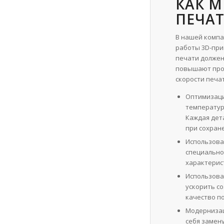
КАК 
ПЕЧАТ
В нашей компа
работы 3D-при
печати должен
повышают прои
скорости печа
Оптимизаци
температура
Каждая дет
при сохран
Использова
специально
характерист
Использова
ускорить с
качество п
Модернизац
себя замен