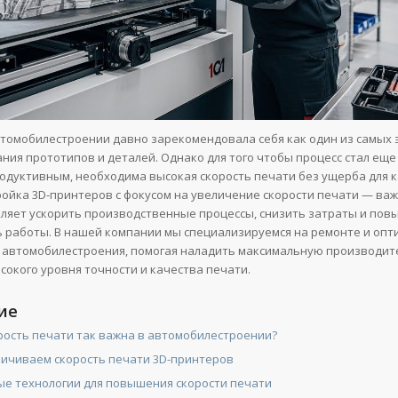
втомобилестроении давно зарекомендовала себя как один из самых
ания прототипов и деталей. Однако для того чтобы процесс стал еще
одуктивным, необходима высокая скорость печати без ущерба для к
ройка 3D-принтеров с фокусом на увеличение скорости печати — важ
ляет ускорить производственные процессы, снизить затраты и пов
 работы. В нашей компании мы специализируемся на ремонте и опт
 автомобилестроения, помогая наладить максимальную производит
сокого уровня точности и качества печати.
ие
рость печати так важна в автомобилестроении?
личиваем скорость печати 3D-принтеров
е технологии для повышения скорости печати