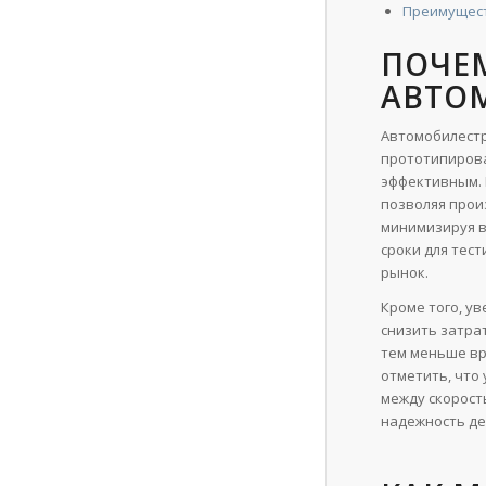
Преимущест
ПОЧЕМ
АВТО
Автомобилестр
прототипирова
эффективным. 
позволяя прои
минимизируя в
сроки для тест
рынок.
Кроме того, у
снизить затра
тем меньше вр
отметить, что
между скорост
надежность де