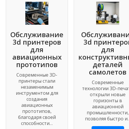
Обслуживание
Обслуживан
3d принтеров
3d принтеро
для
для
авиационных
конструктивн
прототипов
деталей
самолетов
Современные 3D-
принтеры стали
Современные
незаменимым
технологии 3D-печа
инструментом для
открыли новые
создания
горизонты в
авиационных
авиационной
прототипов,
промышленности,
благодаря своей
позволяя быстро и
способности…