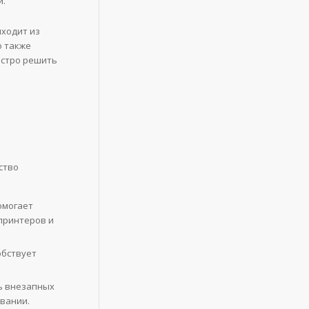
й.
ыходит из
о также
ыстро решить
ство
омогает
принтеров и
обствует
ь внезапных
овании.