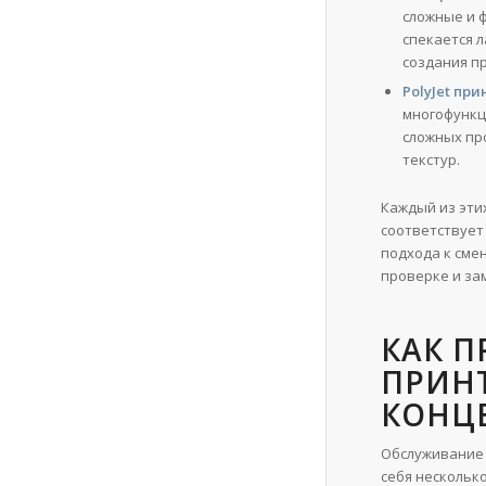
сложные и 
спекается 
создания п
PolyJet при
многофункц
сложных пр
текстур.
Каждый из эти
соответствует
подхода к сме
проверке и за
КАК 
ПРИН
КОНЦ
Обслуживание 
себя нескольк