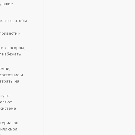
едующие
я того, чтобы
привести к
и к засорам,
т избежать
емни,
состояние и
затраты на
ьзуют
воляют
 системе
атериалов
или смол