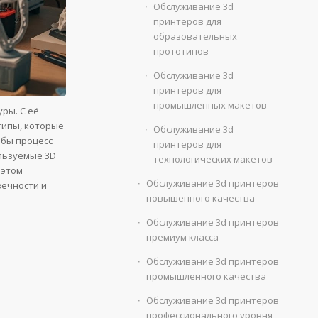
Обслуживание 3d
принтеров для
образовательных
прототипов
Обслуживание 3d
принтеров для
промышленных макетов
ры. С её
типы, которые
Обслуживание 3d
обы процесс
принтеров для
льзуемые 3D
технологических макетов
 этом
Обслуживание 3d принтеров
вечности и
повышенного качества
Обслуживание 3d принтеров
премиум класса
Обслуживание 3d принтеров
промышленного качества
Обслуживание 3d принтеров
профессионального уровня