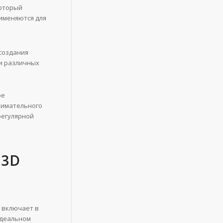
который
рименяются для
создания
и различных
ое
нимательного
регулярной
 3D
 включает в
идеальном