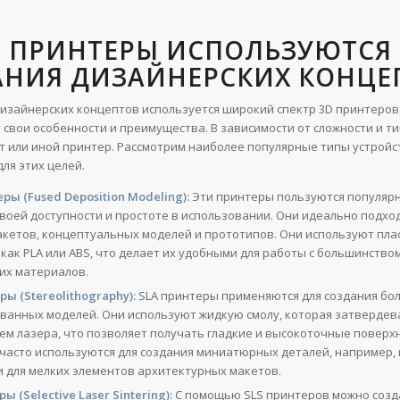
Е ПРИНТЕРЫ ИСПОЛЬЗУЮТСЯ
АНИЯ ДИЗАЙНЕРСКИХ КОНЦЕ
дизайнерских концептов используется широкий спектр 3D принтеров
 свои особенности и преимущества. В зависимости от сложности и ти
т или иной принтер. Рассмотрим наиболее популярные типы устройс
ля этих целей.
ры (Fused Deposition Modeling):
Эти принтеры пользуются популяр
воей доступности и простоте в использовании. Они идеально подход
акетов, концептуальных моделей и прототипов. Они используют пл
 как PLA или ABS, что делает их удобными для работы с большинство
их материалов.
ы (Stereolithography):
SLA принтеры применяются для создания бол
ванных моделей. Они используют жидкую смолу, которая затвердев
ем лазера, что позволяет получать гладкие и высокоточные поверхн
 часто используются для создания миниатюрных деталей, например,
и для мелких элементов архитектурных макетов.
ы (Selective Laser Sintering):
С помощью SLS принтеров можно созд