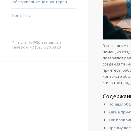
Обслуживание 3d принтеров
Контакты
Почта:
info@3d-remont.ru
В последние г
Телефон:
+7 (925) 336 68 29
помощью созда
позволяют реа
создания таки
принтеры рабо
контексте обс
качестве прод
Содержан
Почему обс
Какие прин
Как провод
Преимущест