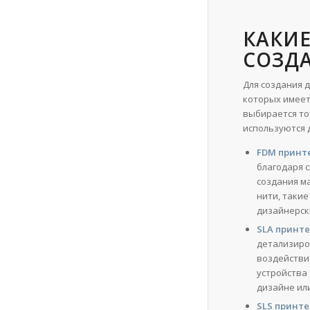
КАКИ
СОЗД
Для создания 
которых имеет
выбирается то
используются д
FDM принте
благодаря с
создания м
нити, такие
дизайнерск
SLA принтер
детализиро
воздействи
устройства
дизайне ил
SLS принтер