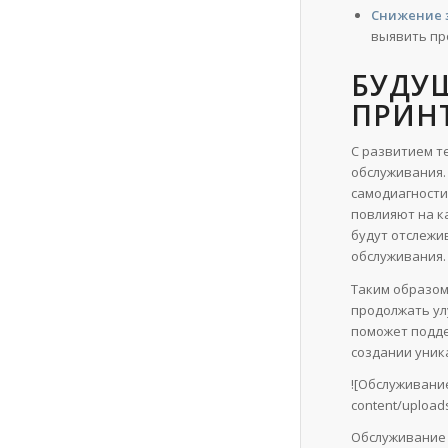
Снижение з
выявить пр
БУДУ
ПРИН
С развитием т
обслуживания.
самодиагности
повлияют на к
будут отслежи
обслуживания.
Таким образом
продолжать ул
поможет подде
создании уник
![Обслуживание
content/uploads
Обслуживание 