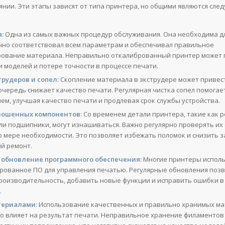
янии. Эти этапы зависят от типа принтера, но общими являются сл
:
Одна из самых важных процедур обслуживания. Она необходима дл
чно соответствовал всем параметрам и обеспечивал правильное
ование материала. Неправильно откалиброванный принтер может 
 моделей и потере точности в процессе печати.
трудеров и сопел:
Скопление материала в экструдере может привест
очередь снижает качество печати. Регулярная чистка сопел помогае
ем, улучшая качество печати и продлевая срок службы устройства.
ношенных компонентов:
Со временем детали принтера, такие как р
ли подшипники, могут изнашиваться. Важно регулярно проверять их 
о мере необходимости. Это позволяет избежать поломок и снизить 
й ремонт.
 обновление программного обеспечения:
Многие принтеры испол
рованное ПО для управления печатью. Регулярные обновления поз
роизводительность, добавить новые функции и исправить ошибки в
.
териалами:
Использование качественных и правильно хранимых м
о влияет на результат печати. Неправильное хранение филаментов 