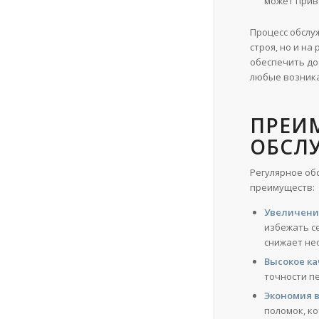
может прив
Процесс обслу
строя, но и н
обеспечить до
любые возник
ПРЕИ
ОБСЛ
Регулярное об
преимуществ:
Увеличени
избежать с
снижает не
Высокое ка
точности п
Экономия 
поломок, к