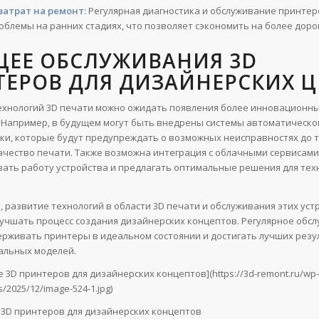
атрат на ремонт:
Регулярная диагностика и обслуживание принте
облемы на ранних стадиях, что позволяет сэкономить на более доро
ЩЕЕ ОБСЛУЖИВАНИЯ 3D
ТЕРОВ ДЛЯ ДИЗАЙНЕРСКИХ Ц
ехнологий 3D печати можно ожидать появления более инновационн
 Например, в будущем могут быть внедрены системы автоматическо
ки, которые будут предупреждать о возможных неисправностях до то
ачество печати. Также возможна интеграция с облачными сервисами
вать работу устройства и предлагать оптимальные решения для тех
, развитие технологий в области 3D печати и обслуживания этих уст
учшать процесс создания дизайнерских концептов. Регулярное обс
рживать принтеры в идеальном состоянии и достигать лучших резу
альных моделей.
 3D принтеров для дизайнерских концептов](https://3d-remont.ru/wp-
/2025/12/image-524-1.jpg)
3D принтеров для дизайнерских концептов