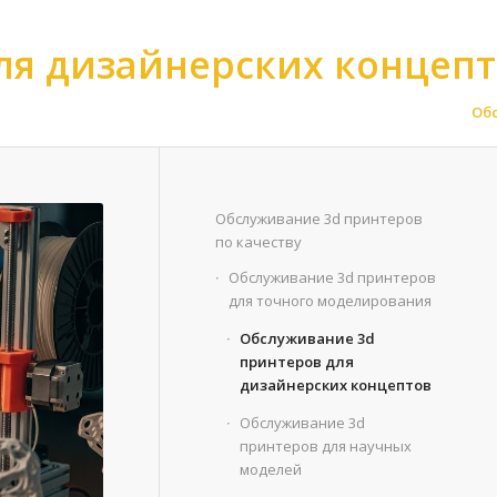
ля дизайнерских концеп
еству
>
Обслуживание 3d принтеров для точного моделирования
>
Об
Обслуживание 3d принтеров
по качеству
Обслуживание 3d принтеров
для точного моделирования
Обслуживание 3d
принтеров для
дизайнерских концептов
Обслуживание 3d
принтеров для научных
моделей