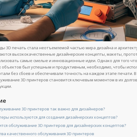
оды 3D печать стала неотъемлемой частью мира дизайна и архитекту
ются высококачественные дизайнерские концепты, макеты, прото
лизовать самые смелые и инновационные идеи. Однако для того чт
х объектов был успешным и продуктивным, необходимо, чтобы испо
тали без сбоев и обеспечивали точность на каждом этапе печати. В
луживание 3D принтеров становится ключевым моментом в их долго
укции.
ие
луживание 3D принтеров так важно для дизайнеров?
теры используются для создания дизайнерских концептов?
ится обслуживание 3D принтеров для дизайнерских концептов?
ва качественного обслуживания 3D принтеров