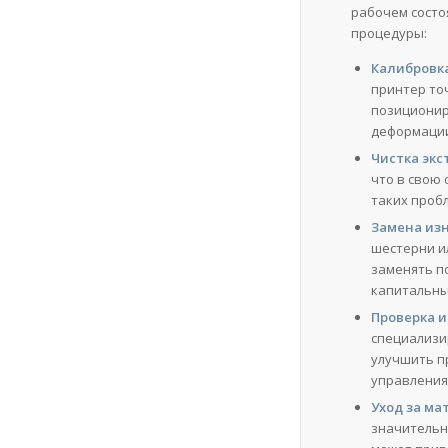
рабочем состо
процедуры:
Калибровка
принтер то
позиционир
деформации
Чистка экс
что в свою 
таких пробл
Замена из
шестерни и
заменять п
капитальны
Проверка и
специализи
улучшить п
управления
Уход за ма
значительн