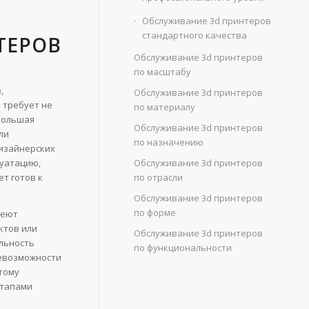
Обслуживание 3d принтеров
стандартного качества
ТЕРОВ
Обслуживание 3d принтеров
по масштабу
,
Обслуживание 3d принтеров
 требует не
по материалу
ебольшая
Обслуживание 3d принтеров
ли
по назначению
дизайнерских
Обслуживание 3d принтеров
луатацию,
по отрасли
т готов к
Обслуживание 3d принтеров
по форме
меют
ктов или
Обслуживание 3d принтеров
ильность
по функциональности
невозможности
этому
этапами