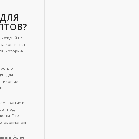
 ДЛЯ
ПТОВ?
, каждый из
па концепта,
тв, которые
ностью
ят для
астиковые
м
ее точных и
ает под
ости. Эти
 в ювелирном
авать более