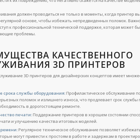
ести к их повреждению, что негативно скажется на качестве моделе
живания должен проводиться не только в моменты, когда принтер в
а регулярной основе, чтобы избежать непредвиденных поломок. Важн
ступ к профессиональной технической поддержке, которая может б
ающие проблемы.
МУЩЕСТВА КАЧЕСТВЕННОГО
УЖИВАНИЯ 3D ПРИНТЕРОВ
служивание 3D принтеров для дизайнерских концептов имеет множе
е срока службы оборудования:
Профилактическое обслуживание п
ерьезных поломок и излишнего износа, что продлевает срок службы 
обходимость в дорогостоящем ремонте.
чество печати:
Поддержание принтеров в хорошем состоянии спос
ечати и улучшению качества итоговых моделей.
времени:
Регулярное техническое обслуживание позволяет избежат
оторые могут привести к простоям в работе и задержкам в проектир