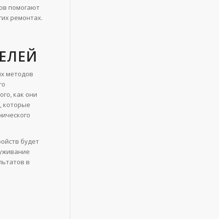
ров помогают
гих ремонтах.
ЕЛЕЙ
ых методов
го
го, как они
, которые
нического
ройств будет
луживание
льтатов в