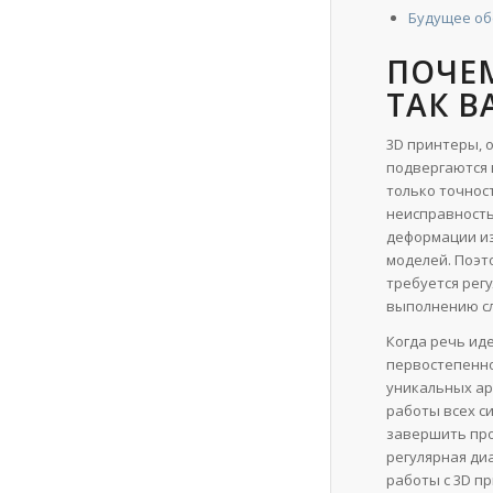
Будущее об
ПОЧЕ
ТАК В
3D принтеры, 
подвергаются 
только точнос
неисправность
деформации из
моделей. Поэт
требуется регу
выполнению с
Когда речь ид
первостепенно
уникальных ар
работы всех с
завершить про
регулярная ди
работы с 3D п