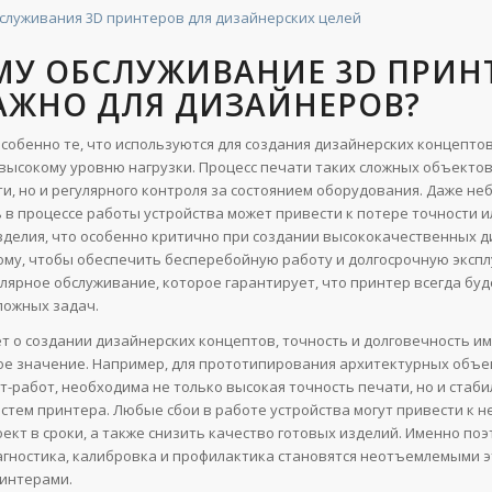
служивания 3D принтеров для дизайнерских целей
МУ ОБСЛУЖИВАНИЕ 3D ПРИН
АЖНО ДЛЯ ДИЗАЙНЕРОВ?
особенно те, что используются для создания дизайнерских концептов
высокому уровню нагрузки. Процесс печати таких сложных объектов
ти, но и регулярного контроля за состоянием оборудования. Даже н
 в процессе работы устройства может привести к потере точности и
делия, что особенно критично при создании высококачественных 
ому, чтобы обеспечить бесперебойную работу и долгосрочную эксп
лярное обслуживание, которое гарантирует, что принтер всегда буде
ложных задач.
ет о создании дизайнерских концептов, точность и долговечность и
е значение. Например, для прототипирования архитектурных объе
т-работ, необходима не только высокая точность печати, но и стаб
истем принтера. Любые сбои в работе устройства могут привести к 
ект в сроки, а также снизить качество готовых изделий. Именно по
агностика, калибровка и профилактика становятся неотъемлемыми 
ринтерами.