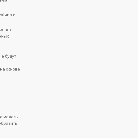
тойчив к
чивает
енных
ые будут
на основе
то модель
 обратить