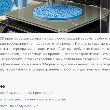
3D-принтеров для декоративных плоских изделий требует особого п
кие требования к точности и эстетике печати. Печать декоративны
менты интерьера, миниатюры и арт-объекты, требует не только исп
материалов, но и соблюдения правильных параметров печати. Это
ый обеспечит не только красивые, но и долговечные изделия. В этой
к эффективно обслуживать 3D-принтеры, используемые для печати 
ей, чтобы избежать распространенных проблем и достичь наилучши
ие
но обслуживание 3D-принтеров?
и печати декоративных плоских моделей
оветы по обслуживанию