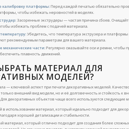
е калибровку платформы:
Перед каждой печатью обязательно про
атформы, чтобы избежать неровностей в моделях.
струдер:
Засоренные экструдеры — частая причина сбоев. Очищайт
 чтобы избежать проблем с подачей материала.
температуру:
Убедитесь, что температура экструзера и платформы
уют рекомендуемым параметрам для вашего материала.
е механические части:
Регулярно смазывайте оси и ремни, чтобы 
 обеспечить плавность движений.
ЫБРАТЬ МАТЕРИАЛ ДЛЯ
РАТИВНЫХ МОДЕЛЕЙ?
ла — ключевой аспект при печати декоративных моделей. Качеств
 только внешний вид модели, но и её долговечность и стойкость к 
 Для декоративных объектов чаще всего используются следующие 
й в использовании материал, который идеально подходит для деко
лагодаря хорошей детализации и стабильности.
й материал, который отлично подходит для создания более сложных
х моделей. Но его нужно печатать в условиях хорошей вентиляции и