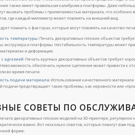
ние также имеет правильная калибровка платформы. Даже неболь
гут вызвать проблемы с прилипаемостью материала, что особенно 
тов, где каждый миллиметр может повлиять на внешний вид.
едует помнить о факторах, которые могут повлиять на качество печа
ость температуры:
Печать декоративных плоских объектов требуе
ы экструзера и платформы. Нестабильность температуры может при
 материалах и деформации.
с адгезией:
Печать крупных декоративных объектов требует хоро
 Невозможность обеспечить нужное сцепление может привести к от
ели во время печати.
ость подачи материала:
Использование качественного материала 
й подачи предотвращает такие проблемы, как неровности или «про
ЗНЫЕ СОВЕТЫ ПО ОБСЛУЖИ
печати декоративных плоских моделей на 3D-принтере, регулярное 
критически важно. Вот несколько советов, которые помогут вам по
ичной форме: