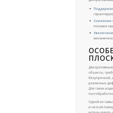
Поддержан
гарантирую
Снижение 
поломке пр
Увеличение
механическ
ОСОБ
ПЛОС
Декоративные 
объекты, треб
безупречной, 
различных деф
Для таких изд
постобработки
Одной из самы
и четкой пове
использовать 