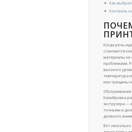
Как выбрат
Контроль к
ПОЧЕ
ПРИН
Когда речь ид
становится кл
материалы не 
проблемами. Р
высокого уров
температура и
или трещины н
Обслуживание 
Калибровка ра
экструзера — 
точными и дол
должного вним
Вот несколько
декоративным