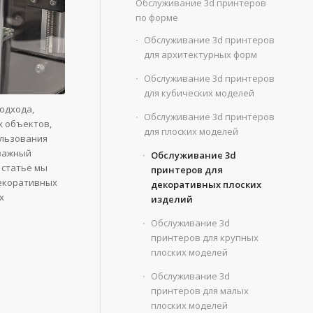
Обслуживание 3d принтеров
по форме
Обслуживание 3d принтеров
для архитектурных форм
Обслуживание 3d принтеров
для кубических моделей
одхода,
Обслуживание 3d принтеров
х объектов,
для плоских моделей
ользования
 важный
Обслуживание 3d
 статье мы
принтеров для
декоративных
декоративных плоских
х
изделий
Обслуживание 3d
принтеров для крупных
плоских моделей
Обслуживание 3d
принтеров для малых
плоских моделей