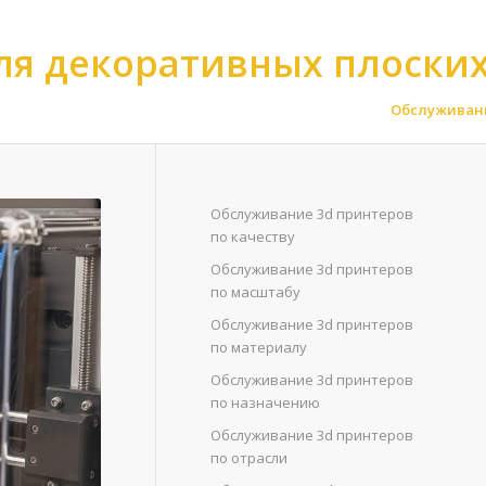
ля декоративных плоски
рме
>
Обслуживание 3d принтеров для плоских моделей
>
Обслуживани
Обслуживание 3d принтеров
по качеству
Обслуживание 3d принтеров
по масштабу
Обслуживание 3d принтеров
по материалу
Обслуживание 3d принтеров
по назначению
Обслуживание 3d принтеров
по отрасли