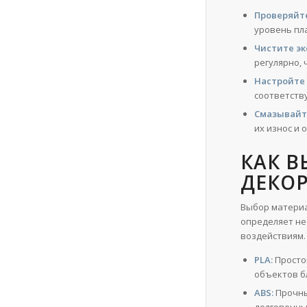
Проверяйт
уровень пл
Чистите эк
регулярно,
Настройте 
соответств
Смазывайт
их износ и
КАК В
ДЕКО
Выбор материа
определяет не
воздействиям.
PLA:
Просто
объектов б
ABS:
Прочны
долговечны