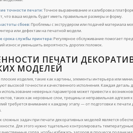
ие точности печати:
Точное выравнивание и калибровка платфор
т, что ваша модель будет иметь правильные размеры и форму.
частоты сбоев:
Проблемы с экструдером или подачей материала мог
интера или дефектам на печатной модели.
 срока службы принтера:
Регулярное обслуживание помогает пре
ий износ и уменьшить вероятность дорогих поломок.
ЕННОСТИ ПЕЧАТИ ДЕКОРАТИ
КИХ МОДЕЛЕЙ
плоские изделия, такие как картины, элементы интерьера или мин
уют высокой точности и качественного исполнения. Каждая деталь 
а использование неверных параметров может привести к возникно
ектов, таких как неровные слои, трещины и неправильная адгезия к
елий требуется внимание к каждому этапу — от подготовки к печати 
.
х сложных задач при печати декоративных моделей является обесп
рхности. Для этого нужно тщательно контролировать температурны
качественные сопла, чтобы избежать заторов в процессе подачи ма