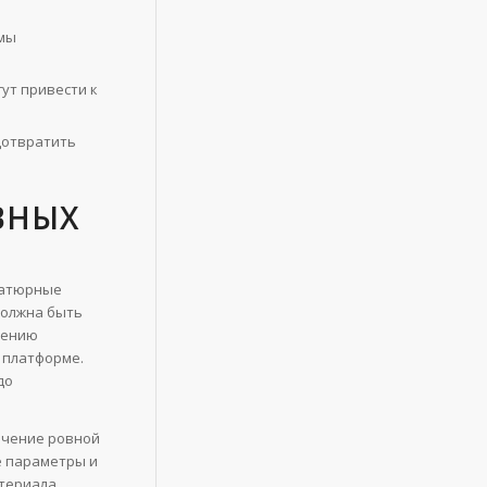
мы
ут привести к
дотвратить
ВНЫХ
иатюрные
должна быть
вению
 платформе.
до
ечение ровной
е параметры и
териала.