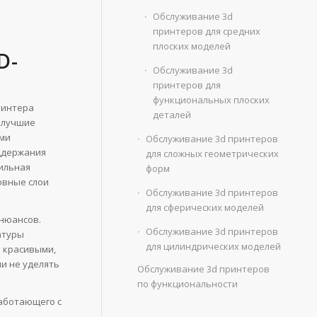
Обслуживание 3d
принтеров для средних
плоских моделей
D-
Обслуживание 3d
принтеров для
функциональных плоских
ринтера
деталей
 лучшие
ими
Обслуживание 3d принтеров
оддержания
для сложных геометрических
ильная
форм
овные слои
Обслуживание 3d принтеров
для сферических моделей
нюансов.
Обслуживание 3d принтеров
атуры
для цилиндрических моделей
и красивыми,
и не уделять
Обслуживание 3d принтеров
по функциональности
работающего с