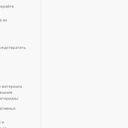
веряйте
е их
предотвратить
о материала
внешним
материалы:
ративных
 и
з-за