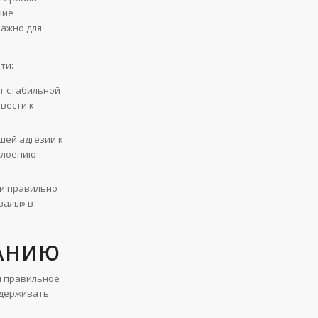
шие
важно для
ти:
т стабильной
вести к
шей адгезии к
слоению
и правильно
валы» в
ВАНИЮ
и правильное
ддерживать