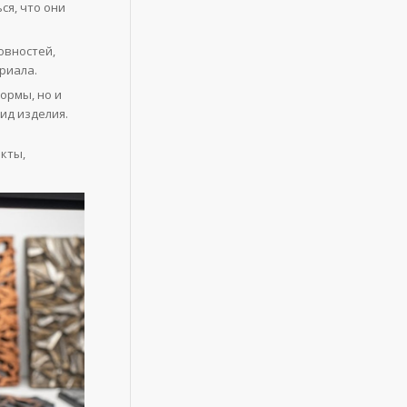
я, что они
овностей,
риала.
ормы, но и
ид изделия.
кты,