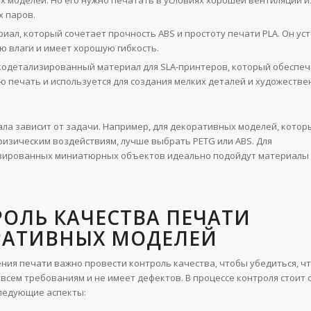
 паров.
иал, который сочетает прочность ABS и простоту печати PLA. Он ус
ю влаги и имеет хорошую гибкость.
одетализированный материал для SLA-принтеров, который обеспе
ю печать и используется для создания мелких деталей и художеств
ла зависит от задачи. Например, для декоративных моделей, котор
физическим воздействиям, лучше выбрать PETG или ABS. Для
зированных миниатюрных объектов идеально подойдут материалы 
ОЛЬ КАЧЕСТВА ПЕЧАТИ
РАТИВНЫХ МОДЕЛЕЙ
ния печати важно провести контроль качества, чтобы убедиться, ч
 всем требованиям и не имеет дефектов. В процессе контроля стоит
ледующие аспекты: