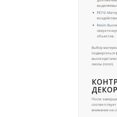
выделяемых
PETG:
Матер
воздействи
Resin:
Высок
сверхточну
объектов.
Выбор материа
подвергаться 
высокодетали
смолы (resin).
КОНТР
ДЕКО
После заверше
соответствует
внимание на с