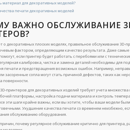
ь материал для декоративных моделей?
ачества печати декоративных моделей
МУ ВАЖНО ОБСЛУЖИВАНИЕ 3
ТЕРОВ?
ет о декоративных плоских моделях, правильное обслуживание 3D-п
ючевым фактором, определяющим качество результата. Даже самые
помогут, если принтер будет работать с перебоями или с техническ
егулярная калибровка, чистка и замена деталей необходимы для п
ня печати и предотвращения возможных ошибок. Например, неправ
ли засоренные сопла могут стать причиной дефектов, таких как нер
а поверхности.
3D-принтеров для декоративных изделий требует учета множества 
бочей платформы, настройка подачи материала и контроль темпер
все эти шаги крайне важны, если вы хотите, чтобы ваши модели был
говечными. Ухудшение качества печати со временем неизбежно, есл
ания обслуживанию оборудования.
 причин, почему регулярное обслуживание критично для принтера, 
и моделями: