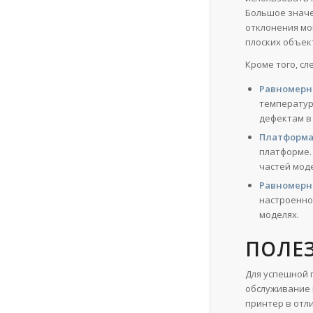
Большое значе
отклонения мо
плоских объек
Кроме того, сл
Равномерн
температур
дефектам в
Платформа 
платформе.
частей мод
Равномерн
настроенно
моделях.
ПОЛЕ
Для успешной 
обслуживание 
принтер в отл