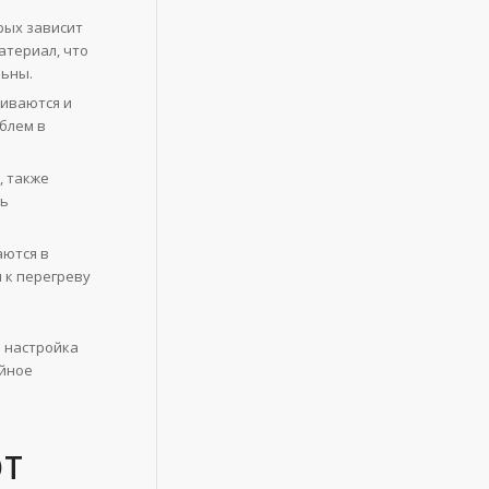
рых зависит
атериал, что
льны.
иваются и
блем в
, также
ть
аются в
 к перегреву
и настройка
ойное
ЮТ