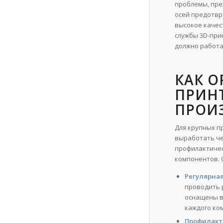
проблемы, пре
осей предотвр
высокое качес
службы 3D-при
должно работа
КАК О
ПРИН
ПРОИ
Для крупных п
выработать че
профилактичес
компонентов. 
Регулярная
проводить 
оснащены в
каждого ко
Профилакт