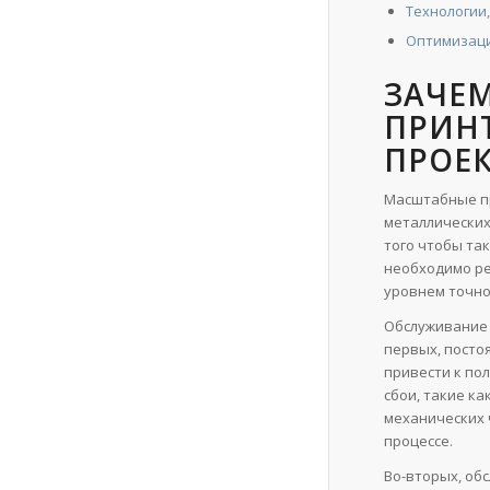
Технологии
Оптимизаци
ЗАЧЕ
ПРИН
ПРОЕ
Масштабные пр
металлических
того чтобы та
необходимо ре
уровнем точно
Обслуживание 
первых, посто
привести к по
сбои, такие к
механических 
процессе.
Во-вторых, об