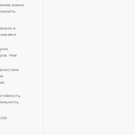
иниях важно
 снизить
оверок и
ломкам и
угих
ров. Чем
агностики
ие
ие.
ективность
бильность
/3d-