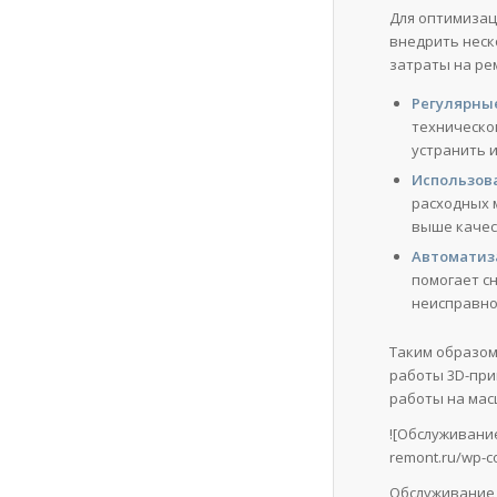
Для оптимизац
внедрить неск
затраты на ре
Регулярны
техническо
устранить и
Использов
расходных 
выше качес
Автоматиз
помогает с
неисправно
Таким образом
работы 3D-при
работы на мас
![Обслуживани
remont.ru/wp-co
Обслуживание 