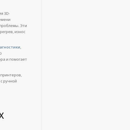
я 3D-
емени
проблемы. Эти
регрев, износ
агностики
,
ю
ра и помогает
 принтеров,
 с ручной
Х