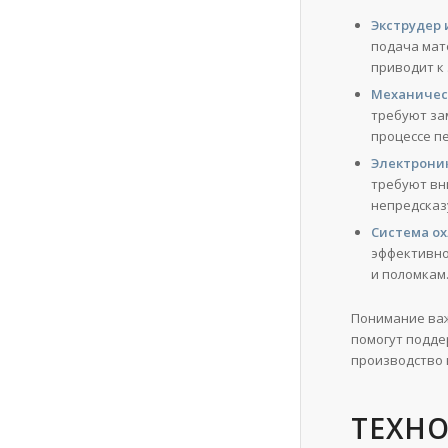
Экструдер 
подача мат
приводит к
Механичес
требуют за
процессе п
Электроник
требуют вн
непредсказ
Система о
эффективно
и поломкам
Понимание важ
помогут подде
производство 
ТЕХН