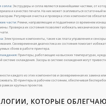
и сопла:
Экструдеры и сопла являются важнейшими частями, от кото
ериала и качество печати. На них может скапливаться остаточный м
 засорам. Регулярная очистка и проверка этих компонентов обязате
кие части:
Ремни, направляющие и подшипники со временем изнаш
мены. Проверка их состояния позволяет избежать механических про
ечати.
а:
Электронные компоненты, такие как плата управления и сенсоры
имания. Своевременная диагностика их состояния помогает избежа
уемых сбоев в работе принтера.
хлаждения:
Принтеры, работающие на высоких температурах, нужд
й системе охлаждения. Засоры в системе охлаждения могут привести
.
ности каждого из этих компонентов и своевременная их замена ил
рживать 3D-принтеры в рабочем состоянии, обеспечивая беспереб
в рамках крупных проектов.
ОЛОГИИ, КОТОРЫЕ ОБЛЕГЧА