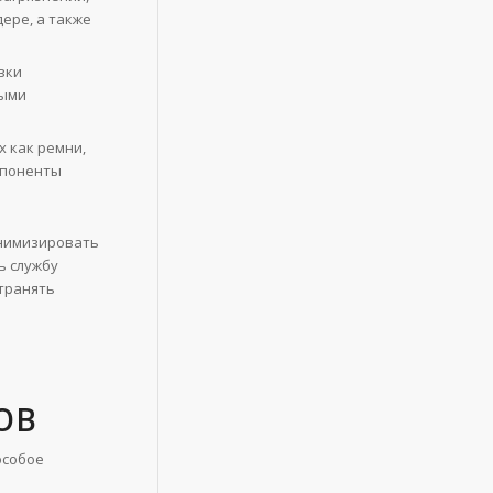
дере, а также
вки
ными
 как ремни,
мпоненты
инимизировать
ь службу
транять
ОВ
особое