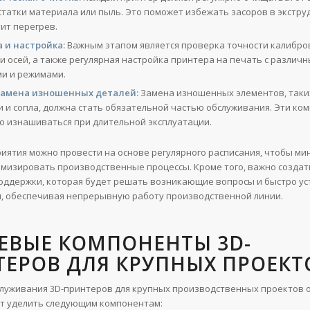
статки материала или пыль. Это поможет избежать засоров в экстру
ит перегрев.
 и настройка:
Важным этапом является проверка точности калибро
и осей, а также регулярная настройка принтера на печать с различ
и и режимами.
замена изношенных деталей:
Замена изношенных элементов, таких
 и сопла, должна стать обязательной частью обслуживания. Эти ко
но изнашиваться при длительной эксплуатации.
риятия можно провести на основе регулярного расписания, чтобы м
имизировать производственные процессы. Кроме того, важно создат
оддержки, которая будет решать возникающие вопросы и быстро ус
, обеспечивая непрерывную работу производственной линии.
ЕВЫЕ КОМПОНЕНТЫ 3D-
ЕРОВ ДЛЯ КРУПНЫХ ПРОЕКТ
служивания 3D-принтеров для крупных производственных проектов 
т уделить следующим компонентам: