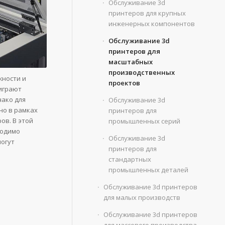
Обслуживание 3d
принтеров для крупных
инженерных компонентов
Обслуживание 3d
принтеров для
масштабных
производственных
ности и
проектов
играют
нако для
Обслуживание 3d
но в рамках
принтеров для
ов. В этой
промышленных серий
ходимо
Обслуживание 3d
могут
принтеров для
стандартных
промышленных деталей
Обслуживание 3d принтеров
для малых производств
Обслуживание 3d принтеров