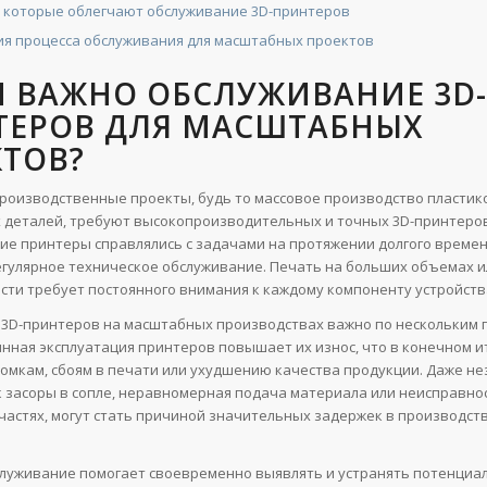
, которые облегчают обслуживание 3D-принтеров
я процесса обслуживания для масштабных проектов
М ВАЖНО ОБСЛУЖИВАНИЕ 3D-
ТЕРОВ ДЛЯ МАСШТАБНЫХ
КТОВ?
оизводственные проекты, будь то массовое производство пластик
 деталей, требуют высокопроизводительных и точных 3D-принтеров
кие принтеры справлялись с задачами на протяжении долгого времен
гулярное техническое обслуживание. Печать на больших объемах и
сти требует постоянного внимания к каждому компоненту устройств
3D-принтеров на масштабных производствах важно по нескольким п
янная эксплуатация принтеров повышает их износ, что в конечном и
ломкам, сбоям в печати или ухудшению качества продукции. Даже н
ак засоры в сопле, неравномерная подача материала или неисправно
частях, могут стать причиной значительных задержек в производст
служивание помогает своевременно выявлять и устранять потенциа