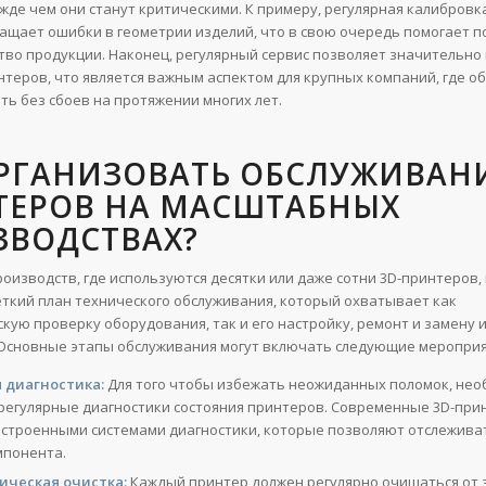
жде чем они станут критическими. К примеру, регулярная калибровк
ащает ошибки в геометрии изделий, что в свою очередь помогает 
тво продукции. Наконец, регулярный сервис позволяет значительно
нтеров, что является важным аспектом для крупных компаний, где 
ть без сбоев на протяжении многих лет.
РГАНИЗОВАТЬ ОБСЛУЖИВАНИ
ТЕРОВ НА МАСШТАБНЫХ
ЗВОДСТВАХ?
роизводств, где используются десятки или даже сотни 3D-принтеров,
ткий план технического обслуживания, который охватывает как
кую проверку оборудования, так и его настройку, ремонт и замену
Основные этапы обслуживания могут включать следующие мероприя
 диагностика:
Для того чтобы избежать неожиданных поломок, не
регулярные диагностики состояния принтеров. Современные 3D-при
строенными системами диагностики, которые позволяют отслежива
мпонента.
ическая очистка:
Каждый принтер должен регулярно очищаться от 