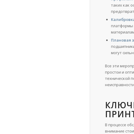
таких как о
предотврат
Калибровка
платформы 
материалам
Плановая 
подшипники
могут силь
Все эти мероп
простои и опт
технической п
неисправности
КЛЮЧ
ПРИНТ
В процессе об
внимание стои