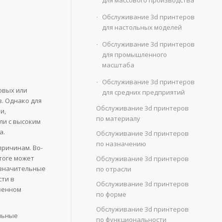
для массового производства
Обслуживание 3d принтеров
для настольных моделей
Обслуживание 3d принтеров
для промышленного
масштаба
Обслуживание 3d принтеров
овых или
для средних предприятий
. Однако для
Обслуживание 3d принтеров
и,
по материалу
ли с высоким
а.
Обслуживание 3d принтеров
по назначению
ричинам. Во-
тоге может
Обслуживание 3d принтеров
езначительные
по отрасли
сти в
Обслуживание 3d принтеров
венном
по форме
Обслуживание 3d принтеров
льные
по функциональности