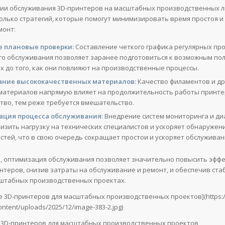
ии обслуживания 3D-принтеров на масштабных производственных л
олько стратегий, которые помогут минимизировать время простоя и
монт:
е плановые проверки:
Составление четкого графика регулярных пр
го обслуживания позволяет заранее подготовиться к возможным по
х до того, как они повлияют на производственные процессы.
ание высококачественных материалов:
Качество филаментов и др
материалов напрямую влияет на продолжительность работы принте
тво, тем реже требуется вмешательство.
ация процесса обслуживания:
Внедрение систем мониторинга и ди
низить нагрузку на технических специалистов и ускоряет обнаружен
стей, что в свою очередь сокращает простои и ускоряет обслуживан
, оптимизация обслуживания позволяет значительно повысить эфф
нтеров, снизив затраты на обслуживание и ремонт, и обеспечив ста
штабных производственных проектах.
е 3D-принтеров для масштабных производственных проектов](https:/
ntent/uploads/2025/12/image-383-2.jpg)
3D-принтеров для масштабных производственных проектов