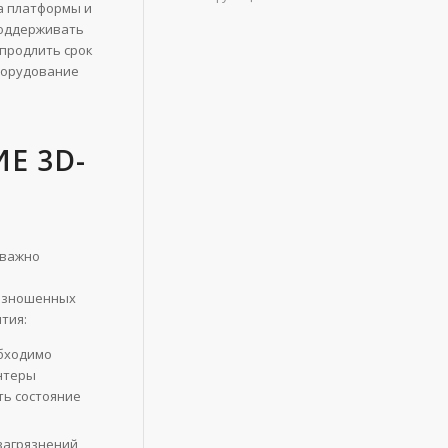
а платформы и
поддерживать
 продлить срок
оборудование
Е 3D-
 важно
 изношенных
тия:
обходимо
нтеры
ть состояние
загрязнений,