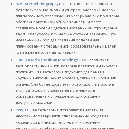
SLA (Stereolithography):
Эта технология использует
фотополимерные смолы и ультрафиолетовые лазеры
для послойного отверждения материала. SLA принтеры
обеспечивают высочайшую точность и могут
создавать модели с детализированными структурами,
такими как сосуды или мелкие костные элементы. Это
идеальный выбор для создания моделей для
планирования операций или образовательных целей,
где важна высокая детализация.
FDM (Fused Deposition Modeling):
FDM использует
термопластичные нити, которые плавятся и наносятся
послойно. Эта технология подходит для печати
крупных анатомических моделей, таких как кости или
органы. Она более доступна по стоимости и проста в
эксплуатации, что делает ее популярной в
образовательных учреждениях для создания
доступных моделей.
PolyJet:
Эта технология позволяет печатать из
нескольких материалов одновременно, создавая
модели с различными текстурами и уровнями
жесткости. PolyJet используется для создания сложных