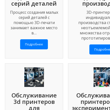
серий деталей
произво
Процесс создания малых
3D-принтер
серий деталей с
индивидуал
помощью 3D-печати
производства с
занимает важное место
неотъемлемой
в…
множества отра
прототипиров
Подробнее
Подробн
Обслуживание
Обслужива
3d принтеров
принтеро
для
эксперимен