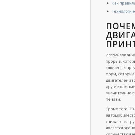
Как правил
Технологич
ПОЧЕ
ДВИГ
ПРИН
Использование
прорыв, котор
ключевых преи
форм, которые
двигателей эт
другие важные
значительно п
печати.
Кроме того, 3
автомобилестр
снижают нагру
является экон
количество ве