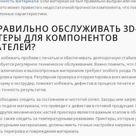
чность материала:
Если материал не был правильно выбран или н
 это может привести к недостаточной прочности компонента, что по
ионные характеристики.
РАВИЛЬНО ОБСЛУЖИВАТЬ 3D
ТЕРЫ ДЛЯ КОМПОНЕНТОВ
АТЕЛЕЙ?
ы избежать проблем с печатью и обеспечивать долгосрочную стаби
ебуется регулярное техническое обслуживание. Важно помнить, что
таллических и высокопрочных материалов требуют особого ухода. 
бровка принтера. Регулярная проверка и корректировка всех механи
орму и экструдер, поможет избежать дефектов в процессе печати и
 точность результатов.
обходимо следить за состоянием и чистотой сопел. Засоры или загря
в подаче материала, что приведет к дефектам в готовой продукции.
 других механических частей принтера является важным этапом в о
о также следить за температурными режимами. Принтеры, которые 
турными материалами, должны иметь точные настройки нагрева и 
ь перегрева и повреждения материала.