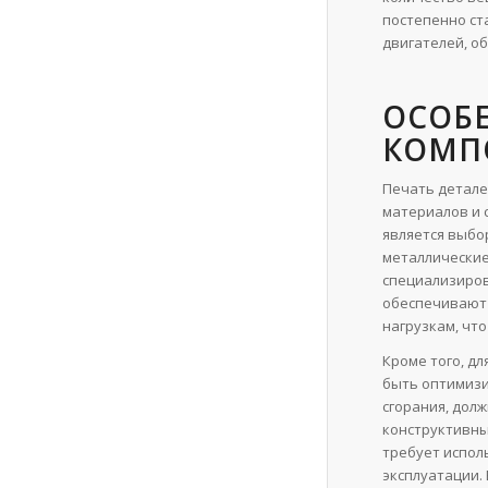
постепенно ст
двигателей, о
ОСОБ
КОМП
Печать детале
материалов и 
является выбо
металлические
специализиров
обеспечивают 
нагрузкам, чт
Кроме того, д
быть оптимизи
сгорания, дол
конструктивны
требует испол
эксплуатации.