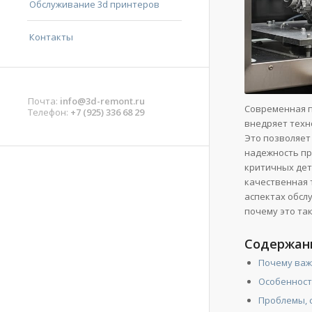
Обслуживание 3d принтеров
Контакты
Почта:
info@3d-remont.ru
Современная п
Телефон:
+7 (925) 336 68 29
внедряет техн
Это позволяет
надежность пр
критичных дет
качественная 
аспектах обсл
почему это та
Содержан
Почему важ
Особенност
Проблемы, 