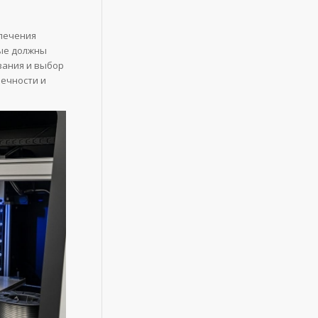
спечения
ые должны
вания и выбор
ечности и