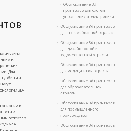
Обслуживание 3d
принтеров для систем
управления и электроники
НТОВ
Обслуживание 3d принтеров
для автомобильной отрасли
Обслуживание 3d принтеров
для дизайнерской и
логический
художественной отрасли
Одним из
Обслуживание 3d принтеров
трических
для медицинской отрасли
ами. Для
, турбины и
Обслуживание 3d принтеров
 могут
для образовательной
хнологий 3D-
отрасли
Обслуживание 3d принтеров
я авиации и
для промышленного
вности и
производства
жным аспектом
бходимое
Обслуживание 3d принтеров
3D-печать