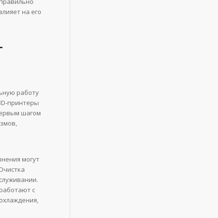
еправильно
влияет на его
-
льную работу
 3D-принтеры
Первым шагом
змов,
знения могут
 Очистка
бслуживании.
работают с
охлаждения,