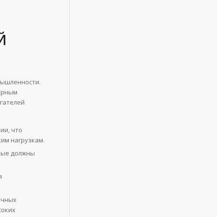
Й
мышленности.
урным
игателей
ии, что
им нагрузкам.
орые должны
я
ичных
соких