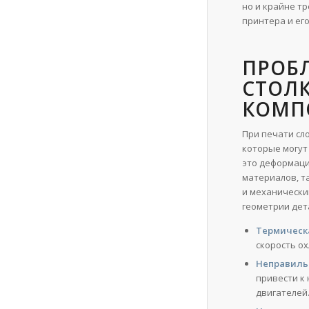
но и крайне т
принтера и ег
ПРОБ
СТОЛК
КОМП
При печати сл
которые могут
это деформаци
материалов, т
и механически
геометрии дет
Термическ
скорость о
Неправиль
привести к
двигателей