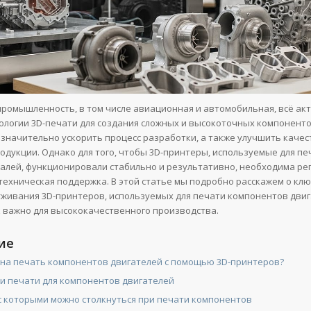
ромышленность, в том числе авиационная и автомобильная, всё ак
ологии 3D-печати для создания сложных и высокоточных компоненто
 значительно ускорить процесс разработки, а также улучшить качес
одукции. Однако для того, чтобы 3D-принтеры, используемые для пе
алей, функционировали стабильно и результативно, необходима рег
техническая поддержка. В этой статье мы подробно расскажем о кл
уживания 3D-принтеров, используемых для печати компонентов двиг
к важно для высококачественного производства.
ие
на печать компонентов двигателей с помощью 3D-принтеров?
и печати для компонентов двигателей
с которыми можно столкнуться при печати компонентов