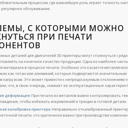
ребовательным процессом, где важнейшую роль играет точность нас
о регулярное обслуживание.
ЛЕМЫ, С КОТОРЫМИ МОЖНО
НУТЬСЯ ПРИ ПЕЧАТИ
ОНЕНТОВ
ожных деталей для двигателей 3D-принтеры могут столкнуться с ряд
 повлиять на конечное качество продукции. Одна из наиболее част
я материала в процессе печати. Особенно это касается металличес
аких как титан или алюминий, которые подвергаются значительным
м нагрузкам. Это может привести к непредсказуемым отклонениям 
али, что, в свою очередь, снижает ее эксплуатационные характерист
ая деформация:
При печати из металлов важно контролировать те
хлаждения, чтобы избежать искривлений и трещин в готовой детали.
ная калибровка принтера:
Неправильно откалиброванный принтер
 неточной печати, что критически важно при производстве компоне
.