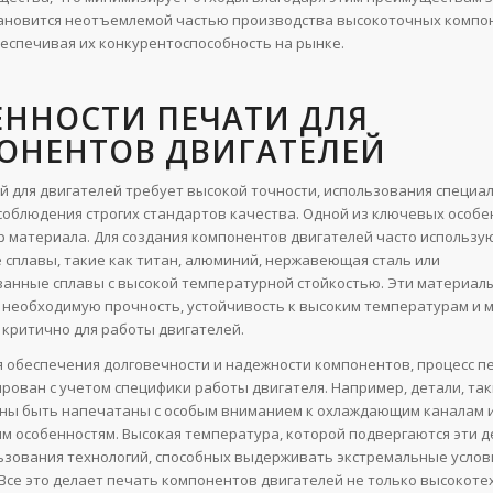
ановится неотъемлемой частью производства высокоточных компо
беспечивая их конкурентоспособность на рынке.
ЕННОСТИ ПЕЧАТИ ДЛЯ
ОНЕНТОВ ДВИГАТЕЛЕЙ
й для двигателей требует высокой точности, использования специ
соблюдения строгих стандартов качества. Одной из ключевых особе
р материала. Для создания компонентов двигателей часто использу
 сплавы, такие как титан, алюминий, нержавеющая сталь или
анные сплавы с высокой температурной стойкостью. Эти материал
необходимую прочность, устойчивость к высоким температурам и 
о критично для работы двигателей.
ля обеспечения долговечности и надежности компонентов, процесс п
рован с учетом специфики работы двигателя. Например, детали, та
жны быть напечатаны с особым вниманием к охлаждающим каналам 
м особенностям. Высокая температура, которой подвергаются эти д
ьзования технологий, способных выдерживать экстремальные услов
 Все это делает печать компонентов двигателей не только высокот