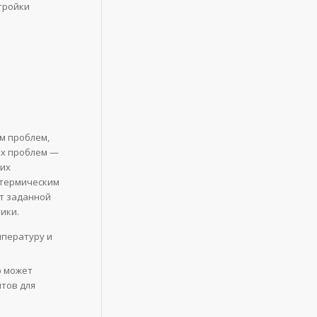
тройки
ом проблем,
ых проблем —
ких
 термическим
от заданной
ики.
мпературу и
 может
нтов для