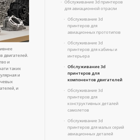
Обслуживание 3d принтеров
для авиационной отрасли
Обслуживание 3d
принтеров для
авиационных прототипов
Обслуживание 3d
тивнее
принтеров для кабины и
в двигателей.
интерьера
тво и
Обслуживание 3d
чати таких
принтеров для
улярная и
компонентов двигателей
ючевых
ателей, и
Обслуживание 3d
принтеров для
конструктивных деталей
самолетов
Обслуживание 3d
принтеров для малых серий
авиационных деталей