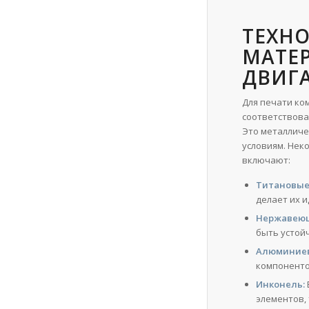
ТЕХН
МАТЕР
ДВИГ
Для печати ко
соответствова
Это металличе
условиям. Нек
включают:
Титановые
делает их 
Нержавеющ
быть устой
Алюминиев
компоненто
Инконель:
элементов,