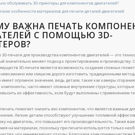
ьно обслуживать 3D-принтеры для компонентов двигателей?
еские особенности материалов для печати деталей двигателей
МУ ВАЖНА ПЕЧАТЬ КОМПОНЕ
АТЕЛЕЙ С ПОМОЩЬЮ 3D-
ТЕРОВ?
 3D-печати для производства компонентов двигателей — это техно
ый значительно меняет подход к проектированию и производству. 
муществ 3D-печати является возможность создания сложных геоме
 невозможно или слишком дорого изготовить традиционными метод
о имеет огромное значение, ведь детали, такие как камеры сгорания
 компоненты, часто имеют сложные внутренние структуры, которые
овысить их эффективность, если будут выполнены с применением те
D-печать помогает снизить вес компонентов, что является важным дл
оения. Легкие детали способствуют улучшению топливной эффекти
зку на двигатель, что повышает его производительность. Также ва
омия на материалах, поскольку при печати используется только нео
щества, что минимизирует отходы. Благодаря этим преимуществам 