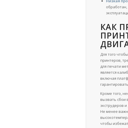
Низкая про
обработан,
эксплуатац
КАК П
ПРИН
ДВИГ
Для того чтоб
принтеров, тр
для печати ме
является кали
включая платф
гарантировать
Кроме того, не
вызвать сбои 
экструдеров и
Не менее важн
высокотемпера
чтобы избежат