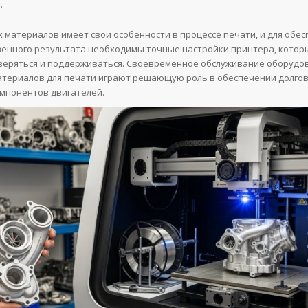
.
х материалов имеет свои особенности в процессе печати, и для обе
енного результата необходимы точные настройки принтера, котор
веряться и поддерживаться. Своевременное обслуживание оборудо
териалов для печати играют решающую роль в обеспечении долгов
мпонентов двигателей.