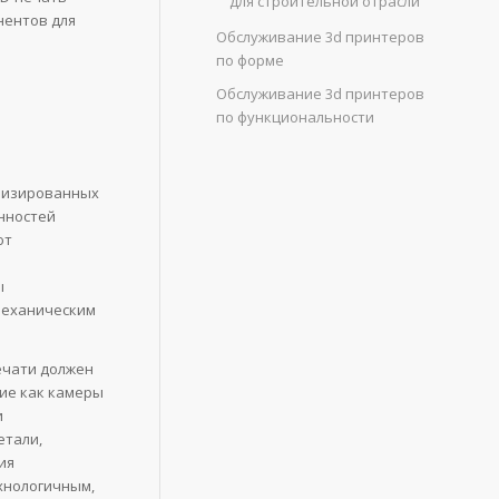
для строительной отрасли
нентов для
Обслуживание 3d принтеров
по форме
Обслуживание 3d принтеров
по функциональности
ализированных
нностей
ют
ы
механическим
ечати должен
кие как камеры
и
етали,
ия
ехнологичным,