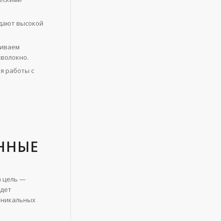
адают высокой
аиваем
оволокно.
я работы с
ЕННЫЕ
а цель —
удет
 уникальных