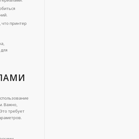
териалами.
обиться
ний.
 что принтер
а,
 для
АЛАМИ
использование
. Важно,
 Это требует
параметров.
ческими