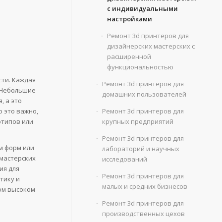
с индивидуальными
настройками
Ремонт 3d принтеров для
дизайнерских мастерских с
расширенной
функциональностью
сти. Каждая
Ремонт 3d принтеров для
. Небольшие
домашних пользователей
, а это
Ремонт 3d принтеров для
 это важно,
крупных предприятий
отипов или
Ремонт 3d принтеров для
м форм или
лабораторий и научных
мастерских
исследований
ия для
Ремонт 3d принтеров для
тику и
малых и средних бизнесов
мом высоком
Ремонт 3d принтеров для
производственных цехов