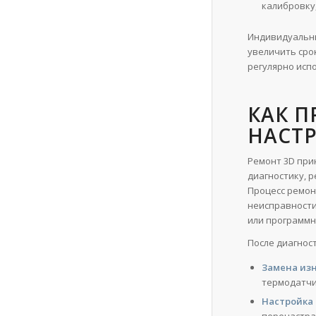
калибровку
Индивидуальны
увеличить сро
регулярно исп
КАК П
НАСТР
Ремонт 3D при
диагностику, 
Процесс ремон
неисправности
или программ
После диагнос
Замена из
термодатчи
Настройка 