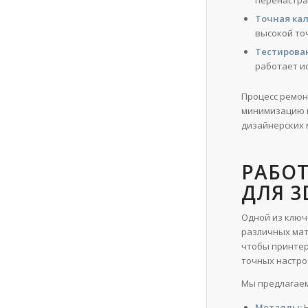
перенастра
Точная кал
высокой то
Тестирова
работает и
Процесс ремон
минимизацию в
дизайнерских 
РАБО
ДЛЯ 3
Одной из ключ
различных мат
чтобы принтер
точных настро
Мы предлагаем
Металлы:
Н