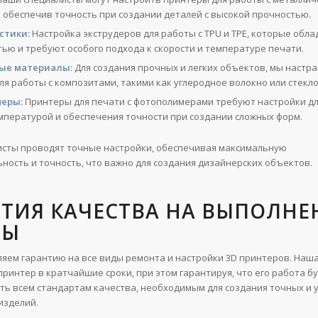
 обеспечив точность при создании деталей с высокой прочностью.
стики:
Настройка экструдеров для работы с TPU и TPE, которые обл
тью и требуют особого подхода к скорости и температуре печати.
ые материалы:
Для создания прочных и легких объектов, мы настр
ля работы с композитами, такими как углеродное волокно или стекл
еры:
Принтеры для печати с фотополимерами требуют настройки дл
мпературой и обеспечения точности при создании сложных форм.
сты проводят точные настройки, обеспечивая максимальную
ность и точность, что важно для создания дизайнерских объектов.
НТИЯ КАЧЕСТВА НА ВЫПОЛН
ТЫ
яем гарантию на все виды ремонта и настройки 3D принтеров. Наш
ринтер в кратчайшие сроки, при этом гарантируя, что его работа б
ть всем стандартам качества, необходимым для создания точных и
изделий.