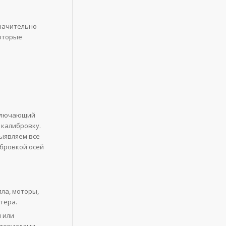
значительно
которые
включающий
 калибровку.
выявляем все
ибровкой осей
ла, моторы,
тера.
 или