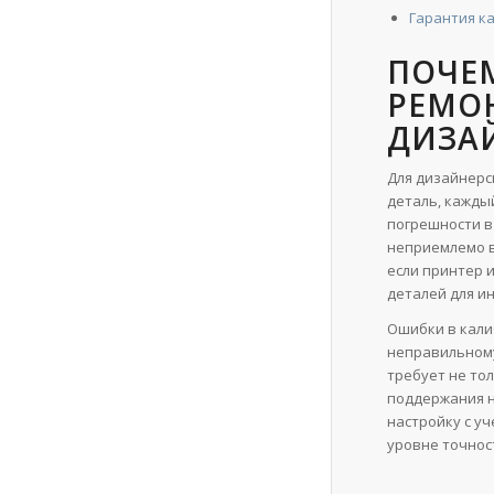
Гарантия к
ПОЧЕ
РЕМОН
ДИЗА
Для дизайнерс
деталь, кажды
погрешности в
неприемлемо в
если принтер 
деталей для и
Ошибки в кали
неправильному
требует не то
поддержания н
настройку с у
уровне точнос