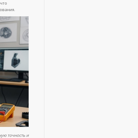
 что
ования.
ную точность и