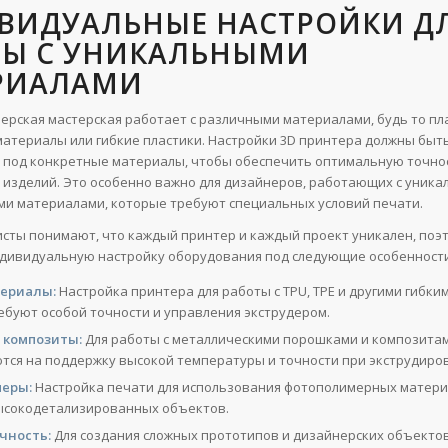
ВИДУАЛЬНЫЕ НАСТРОЙКИ Д
ТЫ С УНИКАЛЬНЫМИ
РИАЛАМИ
ерская мастерская работает с различными материалами, будь то пла
атериалы или гибкие пластики. Настройки 3D принтера должны быт
под конкретные материалы, чтобы обеспечить оптимальную точно
 изделий. Это особенно важно для дизайнеров, работающих с уника
и материалами, которые требуют специальных условий печати.
сты понимают, что каждый принтер и каждый проект уникален, поэ
дивидуальную настройку оборудования под следующие особенности
териалы:
Настройка принтера для работы с TPU, TPE и другими гибки
ебуют особой точности и управления экструдером.
 композиты:
Для работы с металлическими порошками и композита
тся на поддержку высокой температуры и точности при экструдиро
еры:
Настройка печати для использования фотополимерных матери
ысокодетализированных объектов.
чность:
Для создания сложных прототипов и дизайнерских объекто