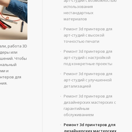
арт-студий с возможностью
использования
нестандартных
материалов
Ремонт 3d принтеров для
арт-студий с высокой
точностью печати
али, работа 3D
Ремонт 3d принтеров для
удеры или
арт-студий с настройкой
ешений. Чтобы
под конкретные проекты
ональный
ми и
Ремонт 3d принтеров для
интеров для
арт-студий с улучшенной
ния.
детализацией
Ремонт 3d принтеров для
дизайнерских мастерских с
гарантийным
обслуживанием
Ремонт 3d принтеров для
дизайнерских мастерских