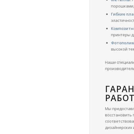
порошками,
Гибкие пла
эластичнос
Композитн
принтеры д
Фотополим
высокой те
Наши специали
производитель
ГАРА
РАБО
Мы предоставл
восстановить п
соответствова
дизайнерских 