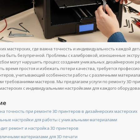
ких мастерских, где важна точность и индивидуальность каждой дет
на быть безупречной. Проблемы с калибровкой, изношенные экстр
сбои могут нарушить процесс создания уникальных дизайнерских р
ь время простоя и избежать потери качества, требуется професси
нтеров, учитывающий особенности работы с различными материала
и требованиями мастеров. Мы предлагаем услуги по ремонту 3D пр
мастерских с индивидуальными настройками для каждого оборудова
ие
на точность при ремонте 3D принтеров в дизайнерских мастерских
ьные настройки для работы с уникальными материалами
одит ремонт и настройка 3D принтеров
азличными материалами для 3D печати