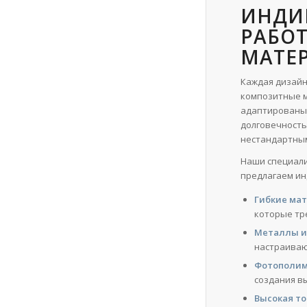
ИНДИ
РАБО
МАТЕ
Каждая дизайн
композитные м
адаптированы 
долговечность
нестандартным
Наши специали
предлагаем ин
Гибкие ма
которые тр
Металлы и
настраиваю
Фотополим
создания в
Высокая то