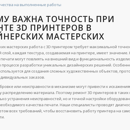
ачества на выполненные работы
МУ ВАЖНА ТОЧНОСТЬ ПРИ
ТЕ 3D ПРИНТЕРОВ В
ЙНЕРСКИХ МАСТЕРСКИХ
ких мастерских работа с 3D принтером требует максимальной точно
й слой, каждая текстура, создаваемая на принтере, имеет значение
 печати могут повлиять на внешний вид и функциональность изделия
 процессе разработки уникальных дизайнерских решений. Особенно
используется для создания сложных художественных объектов, прот
ндивидуальных заказов.
бровке или неисправности в механизме могут привести к искажения
 распределению материала. Поэтому ремонт 3D принтеров в таких 
лько устранения неисправностей, но и точной настройки оборудован
еобходимого качества печати. Наши специалисты проводят диагнос
четом всех требований, чтобы восстановить работу принтера на са
ти.