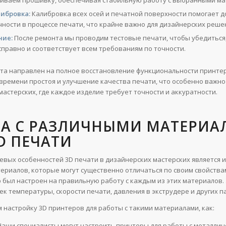
иваем прошивку, обеспечивая стабильную работу с выбранными ма
ибровка:
Калибровка всех осей и печатной поверхности помогает д
чности в процессе печати, что крайне важно для дизайнерских реше
ние:
После ремонта мы проводим тестовые печати, чтобы убедиться,
справно и соответствует всем требованиям по точности.
та направлен на полное восстановление функциональности принтер
ремени простоя и улучшение качества печати, что особенно важно
мастерских, где каждое изделие требует точности и аккуратности.
ТА С РАЗЛИЧНЫМИ МАТЕРИ
D ПЕЧАТИ
евых особенностей 3D печати в дизайнерских мастерских является 
ериалов, которые могут существенно отличаться по своим свойствам
 был настроен на правильную работу с каждым из этих материалов.
ек температуры, скорости печати, давления в экструдере и других 
 настройку 3D принтеров для работы с такими материалами, как:
аши специалисты могут настроить принтеры для работы с металли