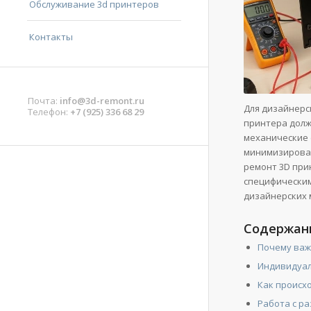
Обслуживание 3d принтеров
Контакты
Почта:
info@3d-remont.ru
Для дизайнерс
Телефон:
+7 (925) 336 68 29
принтера долж
механические 
минимизироват
ремонт 3D при
специфическим
дизайнерских 
Содержан
Почему важ
Индивидуал
Как происх
Работа с р