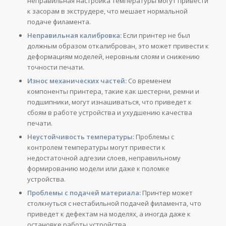
неправильная настройка температуры могут привести
к засорам в экструдере, что мешает нормальной
подаче филамента.
Неправильная калибровка:
Если принтер не был
должным образом откалиброван, это может привести к
деформациям моделей, неровным слоям и снижению
точности печати.
Износ механических частей:
Со временем
компоненты принтера, такие как шестерни, ремни и
подшипники, могут изнашиваться, что приведет к
сбоям в работе устройства и ухудшению качества
печати.
Неустойчивость температуры:
Проблемы с
контролем температуры могут привести к
недостаточной адгезии слоев, неправильному
формированию модели или даже к поломке
устройства.
Проблемы с подачей материала:
Принтер может
столкнуться с нестабильной подачей филамента, что
приведет к дефектам на моделях, а иногда даже к
остановке работы устройства.