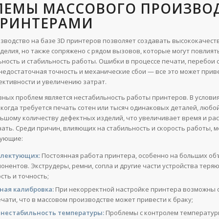
ЛЕМЫ МАССОВОГО ПРОИЗВО
ПРИНТЕРАМИ
зводство на базе 3D принтеров позволяет создавать высококачест
делия, но также сопряжено с рядом вызовов, которые могут повлият
ность и стабильность работы. Ошибки в процессе печати, перебои 
недостаточная точность и механические сбои — все это может приве
ктивности и увеличению затрат.
вных проблем является нестабильность работы принтеров. В услови
 когда требуется печать сотен или тысяч одинаковых деталей, любо
льшому количеству дефектных изделий, что увеличивает время и ра
ать. Среди причин, влияющих на стабильность и скорость работы, 
дующие:
плектующих:
Постоянная работа принтера, особенно на больших объ
онентов. Экструдеры, ремни, сопла и другие части устройства теря
сть и точность;
ная калибровка:
При некорректной настройке принтера возможны 
чати, что в массовом производстве может привести к браку;
 нестабильность температуры:
Проблемы с контролем температур