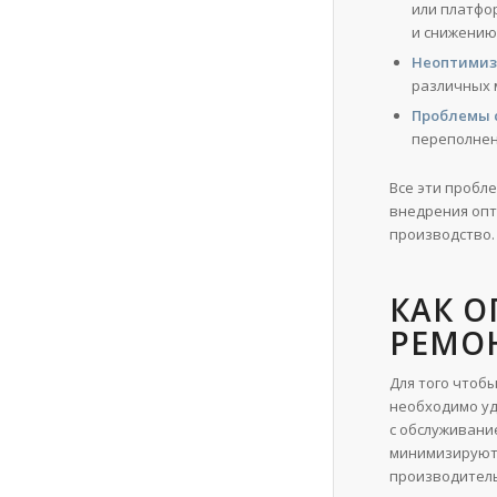
или платфо
и снижению
Неоптимиз
различных 
Проблемы 
переполнен
Все эти пробл
внедрения опт
производство.
КАК 
РЕМОН
Для того чтоб
необходимо уд
с обслуживани
минимизируют 
производитель