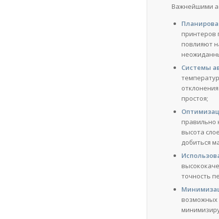
Важнейшими ас
Планирова
принтеров 
повлияют н
неожиданны
Системы а
температур
отклонения
простоя;
Оптимизац
правильно 
высота сло
добиться м
Использов
высококаче
точность п
Минимизац
возможных 
минимизиру