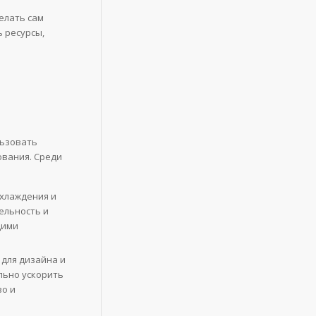
елать сам
 ресурсы,
льзовать
вания. Среди
охлаждения и
ельность и
щими
для дизайна и
льно ускорить
во и