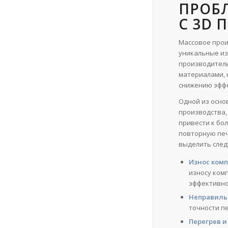
ПРОБ
С 3D 
Массовое прои
уникальные из
производитель
материалами, 
снижению эффе
Одной из осно
производства,
привести к бо
повторную печ
выделить сле
Износ ком
износу комп
эффективно
Неправиль
точности пе
Перегрев и