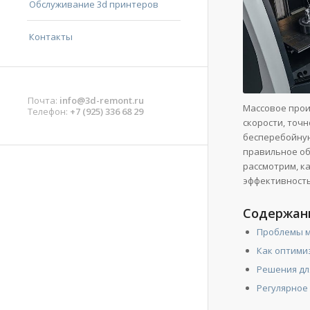
Обслуживание 3d принтеров
Контакты
Почта:
info@3d-remont.ru
Массовое прои
Телефон:
+7 (925) 336 68 29
скорости, точ
бесперебойную
правильное об
рассмотрим, к
эффективность
Содержан
Проблемы м
Как оптими
Решения дл
Регулярное