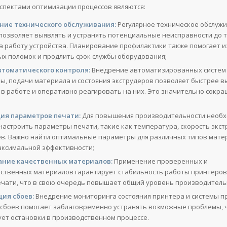
пектами оптимизации процессов являются:
ние технического обслуживания:
Регулярное техническое обслуж
позволяет выявлять и устранять потенциальные неисправности до то
а работу устройства. Планирование профилактики также помогает 
х поломок и продлить срок службы оборудования;
втоматического контроля:
Внедрение автоматизированных систем 
ы, подачи материала и состояния экструдеров позволяет быстрее в
 в работе и оперативно реагировать на них. Это значительно сокр
ия параметров печати:
Для повышения производительности необ
настроить параметры печати, такие как температура, скорость экст
ев. Важно найти оптимальные параметры для различных типов мате
аксимальной эффективности;
ание качественных материалов:
Применение проверенных и
ственных материалов гарантирует стабильность работы принтеров
ечати, что в свою очередь повышает общий уровень производитель
ия сбоев:
Внедрение мониторинга состояния принтера и системы п
сбоев помогает заблаговременно устранять возможные проблемы, 
ет остановки в производственном процессе.