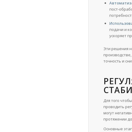
Автоматиза
пост-обраб
потребност
Использов
подачи и к
ускоряет пр
Эти решения н
производстве,
точность и сни
РЕГУ
СТАБ
Для того чтоб
проводить рег
могут негатив
протяжении до
Основные этап