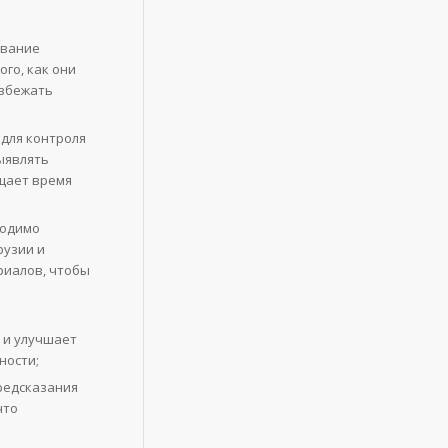
ивание
го, как они
избежать
для контроля
ыявлять
ащает время
ходимо
рузии и
риалов, чтобы
 и улучшает
ности;
редсказания
что