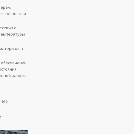
терен,
ет точность и
тствии с
 температуры
 материалов
в обеспечении
остояния
ивной работы
 его
о