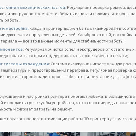
остояния механических частей:
Регулярная проверка ремней, шес
их и экструдеров поможет избежать износа и поломок, что повыша
ть работы;
 и настройка:
Каждый принтер должен быть откалиброван в соотве
ми для печати определенных деталей. Калибровка осей, настройка
атериала — все это важные моменты для стабильности работы;
омпонентов:
Регулярная очистка сопел и экструдеров от остаточных
редотвратить засоры и поддерживать высокое качество печати;
г системы охлаждения:
Система охлаждения играет важную роль 
 температуры и предотвращении перегрева. Регулярная проверка с
х вентиляторов и радиаторов — обязательное условие для эффект
служивание и настройка принтера помогают избежать большинства
й и продлить срок службы устройства, что в свою очередь повышает
ность и снижает затраты на ремонт.
иже показан процесс оптимизации работы 3D принтера для массовог