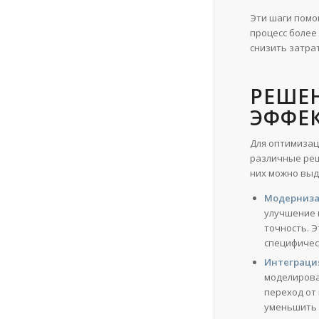
Эти шаги помо
процесс более
снизить затра
РЕШЕ
ЭФФЕ
Для оптимизац
различные реш
них можно выд
Модерниза
улучшение 
точность. 
специфичес
Интеграция
моделирова
переход от
уменьшить 