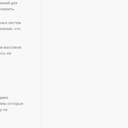
иний для
 снизить
ных систем
лнение, что
 в массовом
ить её
димо
лем, которые
у на