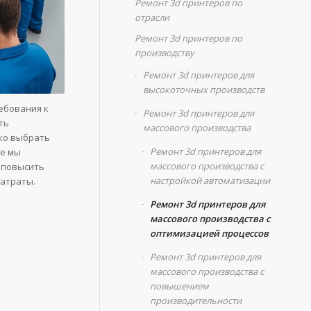
Ремонт 3d принтеров по
отрасли
Ремонт 3d принтеров по
производству
Ремонт 3d принтеров для
высокоточных производств
ебования к
Ремонт 3d принтеров для
ть
массового производства
ко выбрать
Ремонт 3d принтеров для
ье мы
массового производства с
 повысить
настройкой автоматизации
затраты.
Ремонт 3d принтеров для
массового производства с
оптимизацией процессов
Ремонт 3d принтеров для
массового производства с
повышением
производительности