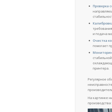
Проверка с
направляющ
стабильнос
Калибровка
требования
и подача м
Очистка к
помогает п
Мониторин
стабильной
охлаждающи
принтера.
Регулярное об
неисправносте
производитель
На картинке н
производства: