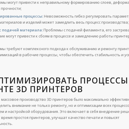
рмы могут привести к неправильному формированию слоев, деформ
 прочности;
ированные процессы:
Невозможность гибко регулировать парамет
материалов и изделий может замедлить весь процесс производства;
с подачей материала:
Проблемы с подачей филамента, его застрев
ие могут привести к сбоям в процессе и замедлению работы принте
емы требуют комплексного подхода к обслуживанию и ремонту принт
имизаций в рабочие процессы, чтобы обеспечить стабильность и ус
ОПТИМИЗИРОВАТЬ ПРОЦЕССЫ
ТЕ 3D ПРИНТЕРОВ
ы массовое производство 3D принтеров было максимально эффектив
елить внимание не только ремонту, но и оптимизации всех процесс
ем и настройкой оборудования. Это включает в себя внедрение реш
время простоя принтеров, улучшат качество печати и повысят
ность.