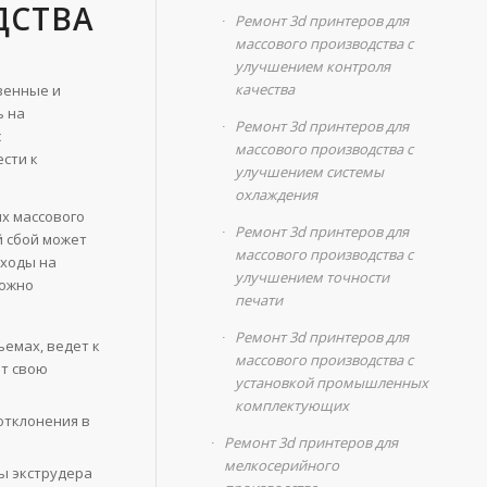
ДСТВА
Ремонт 3d принтеров для
массового производства с
улучшением контроля
качества
венные и
ь на
Ремонт 3d принтеров для
с
массового производства с
сти к
улучшением системы
охлаждения
ях массового
Ремонт 3d принтеров для
й сбой может
массового производства с
сходы на
улучшением точности
можно
печати
Ремонт 3d принтеров для
емах, ведет к
массового производства с
ют свою
установкой промышленных
комплектующих
отклонения в
Ремонт 3d принтеров для
мелкосерийного
ы экструдера