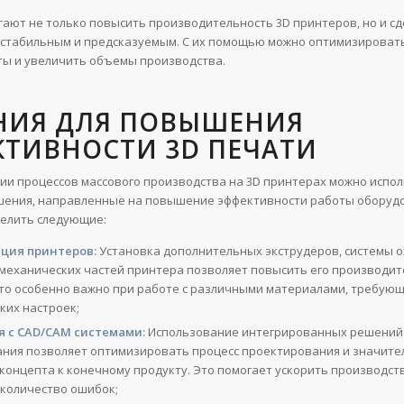
гают не только повысить производительность 3D принтеров, но и сд
 стабильным и предсказуемым. С их помощью можно оптимизировать
ты и увеличить объемы производства.
НИЯ ДЛЯ ПОВЫШЕНИЯ
КТИВНОСТИ 3D ПЕЧАТИ
ии процессов массового производства на 3D принтерах можно испо
ения, направленные на повышение эффективности работы оборудо
елить следующие:
ция принтеров:
Установка дополнительных экструдеров, системы 
механических частей принтера позволяет повысить его производит
Это особенно важно при работе с различными материалами, требую
ких настроек;
 с CAD/CAM системами:
Использование интегрированных решений 
ния позволяет оптимизировать процесс проектирования и значите
 концепта к конечному продукту. Это помогает ускорить производст
количество ошибок;